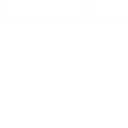
Descargas
Política de la Tienda
Nuevo lanzamiento: revólver
Programa 
Métodos de Pago
M1851 Navy Air
Blowback p
Solución de Problemas
Manejo Seguro y Modif
Tokyo Marui en neerla
Tokyo Marui en francés
Tokyo Marui en polaco
Tokyo Marui en inglés