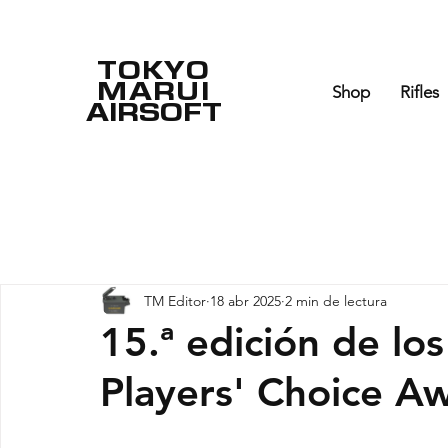
TOKYO
MARUI
Shop
Rifles
AIRSOFT
TM Editor
18 abr 2025
2 min de lectura
15.ª edición de lo
Players' Choice A