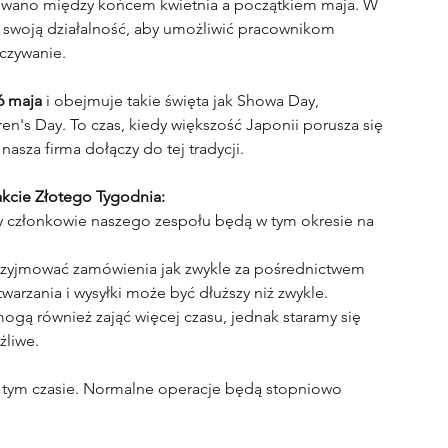
powano między końcem kwietnia a początkiem maja. W 
e swoją działalność, aby umożliwić pracownikom 
czywanie.
6 maja
 i obejmuje takie święta jak Showa Day, 
en's Day. To czas, kiedy większość Japonii porusza się 
asza firma dołączy do tej tradycji.
akcie Złotego Tygodnia:
zy członkowie naszego zespołu będą w tym okresie na 
rzyjmować zamówienia jak zwykle za pośrednictwem 
warzania i wysyłki może być dłuższy niż zwykle.
ogą również zająć więcej czasu, jednak staramy się 
żliwe.
w tym czasie. Normalne operacje będą stopniowo 