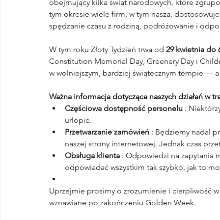
obejmujący kilka świąt narodowych, które zgru
tym okresie wiele firm, w tym nasza, dostosowuj
spędzanie czasu z rodziną, podróżowanie i odpo
W tym roku Złoty Tydzień trwa od 
29 kwietnia do 
Constitution Memorial Day, Greenery Day i Childr
w wolniejszym, bardziej świątecznym tempie — a n
Ważna informacja dotycząca naszych działań w tr
Częściowa dostępność personelu
 : Niektór
urlopie.
Przetwarzanie zamówień
 : Będziemy nadal p
naszej strony internetowej. Jednak czas przet
Obsługa klienta
 : Odpowiedzi na zapytania m
odpowiadać wszystkim tak szybko, jak to mo
Uprzejmie prosimy o zrozumienie i cierpliwość 
wznawiane po zakończeniu Golden Week.