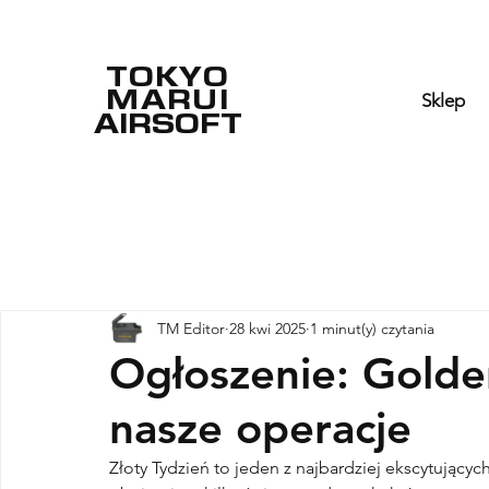
TOKYO
MARUI
Sklep
AIRSOFT
TM Editor
28 kwi 2025
1 minut(y) czytania
Ogłoszenie: Golde
nasze operacje
Złoty Tydzień to jeden z najbardziej ekscytujący