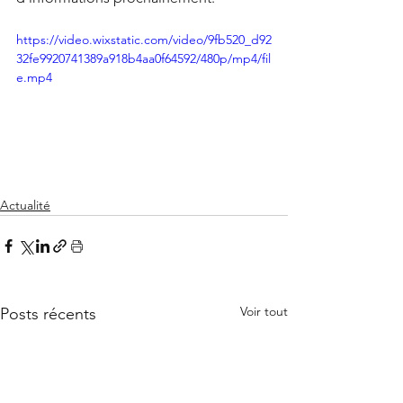
https://video.wixstatic.com/video/9fb520_d92
32fe9920741389a918b4aa0f64592/480p/mp4/fil
e.mp4
Actualité
Voir tout
Posts récents