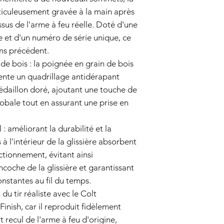
défectueux en te
éticuleusement gravée à la main après
fabrication dans d
pendant la périod
ssus de l'arme à feu réelle. Doté d'une
le pistolet airsof
e et d'un numéro de série unique, ce
internes.
ns précédent.
Exclusions de garanti
 de bois : la poignée en grain de bois
Négligence et mauv
ne couvre pas le
sente un quadrillage antidérapant
négligence, d'une 
daillon doré, ajoutant une touche de
mauvaise manipula
obale tout en assurant une prise en
autorisées du pisto
Usure normale:
L'
: améliorant la durabilité et la
imperfections es
par une utilisatio
s à l'intérieur de la glissière absorbent
par cette garantie
ctionnement, évitant ainsi
Pièces non origina
coche de la glissière et garantissant
pièces ou accesso
nstantes au fil du temps.
le vendeur sont uti
Processus de réclamat
 du tir réaliste avec le Colt
Contactez le servic
inish, car il reproduit fidèlement
pistolet airsoft e
t recul de l'arme à feu d'origine,
raison d'un défaut