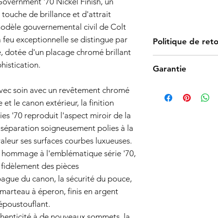
Government '70 Nickel Finish, un
touche de brillance et d'attrait
odèle gouvernemental civil de Colt
 feu exceptionnelle se distingue par
Politique de ret
nte, dotée d'un placage chromé brillant
Les produits Tokyo M
phistication.
Garantie
processus de fabricat
fiabilité. Cependant,
Garantie:
 avec soin avec un revêtement chromé
empêchant le produi
Politique de garantie 
nous vous proposons u
e et le canon extérieur, la finition
Date d'entrée en vig
noter que nous ne co
s '70 reproduit l'aspect miroir de la
Couverture de la gara
nous acceptons uniqu
de séparation soigneusement polies à la
Informations génér
d'origine contenant t
garantie de 6 mois
aleur ses surfaces courbes luxueuses.
Contactez-nous pour 
les pistolets airs
retour.
t hommage à l'emblématique série '70,
Tokyo Marui (« le 
fidèlement des pièces
fabrication et les
 bague du canon, la sécurité du pouce,
garantie est valab
Étendue de la cou
e marteau à éperon, finis en argent
la réparation ou l
 époustouflant.
vendeur, de tout
uthenticité à de nouveaux sommets, la