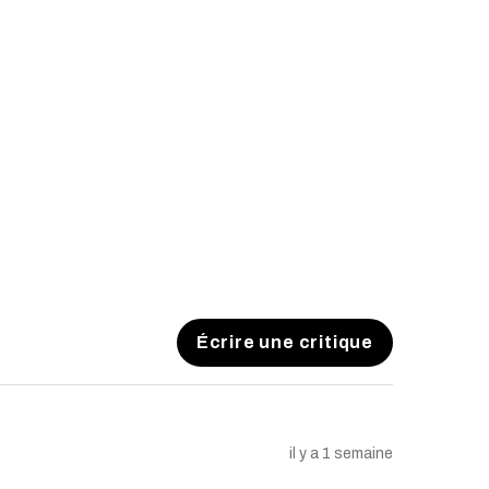
sabilité:
rantie n'affecte pas vos droits
onsommateur. Toutes les garanties
 par la loi sont limitées à la durée
 aucun cas, le vendeur ne sera
ges indirects, accessoires,
ou punitifs.
le droit de modifier ou de mettre
 de garantie si nécessaire.
Écrire une critique
il y a 1 semaine