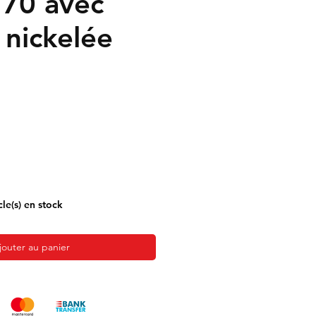
'70 avec
n nickelée
cle(s) en stock
jouter au panier