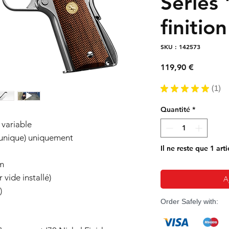
Series 
finitio
SKU : 142573
Prix
119,90 €
★
★
★
★
★
1
1
Quantité
*
variable
 unique) uniquement
Il ne reste que 1 arti
m
 vide installé)
A
)
Order Safely with: