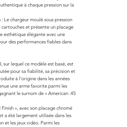
authentique à chaque pression sur la
notre équipe de s
info@tokyomarui.
Preuve d'achat :
P
 : Le chargeur moulé sous pression
de la garantie, vo
26 cartouches et présente un placage
votre reçu d'achat
ne esthétique élégante avec une
date d'achat.
Évaluation:
Notre 
 pour des performances fiables dans
pistolet airsoft p
couvert par cette 
Réparation ou re
, sur lequel ce modèle est basé, est
couvert, le vende
discrétion, le pis
tée pour sa fiabilité, sa précision et
défectueux. Le ve
oduite à l'origine dans les années
des pièces et de 
enue une arme favorite parmi les
Expédition de ret
, gagnant le surnom de « American .45
remplacement est 
responsable de l'e
vendeur. Le vende
el Finish », avec son placage chromé
retour.
Durée de la
 et a été largement utilisée dans les
Cette garantie de 6 
on et les jeux vidéo. Parmi les
et est valable pour u