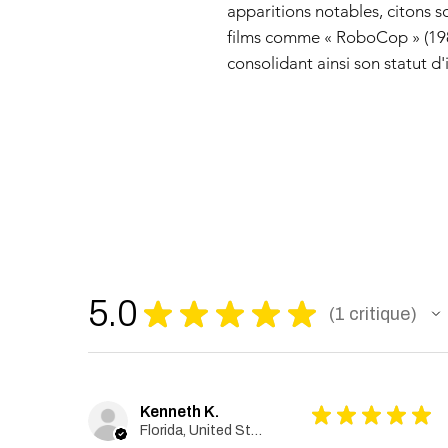
apparitions notables, citons s
films comme « RoboCop » (1987
consolidant ainsi son statut 
5.0
★
★
★
★
★
1
critique
1
Kenneth K.
★
★
★
★
★
Florida, United States