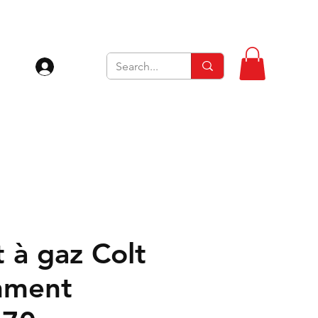
Se connecter
t à gaz Colt
nment