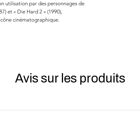
on utilisation par des personnages de
suite.
Clause de non-respon
) et « Die Hard 2 » (1990),
Cette politique de ga
d'icône cinématographique.
légaux en tant que c
implicites applicables
de cette garantie. En
responsable de domma
consécutifs, spéciaux 
Nous nous réservons 
à jour cette politique
Avis sur les produits