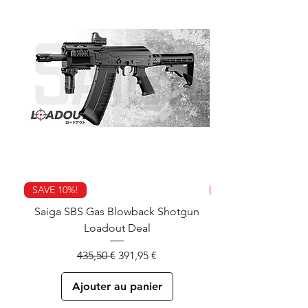
SAVE 10%!
SAVE 10%!
Saiga SBS Gas Blowback Shotgun
Loadout Deal
Blowback Pistol + 
Prix original
Prix promotionnel
435,50 €
391,95 €
Ajouter au panier