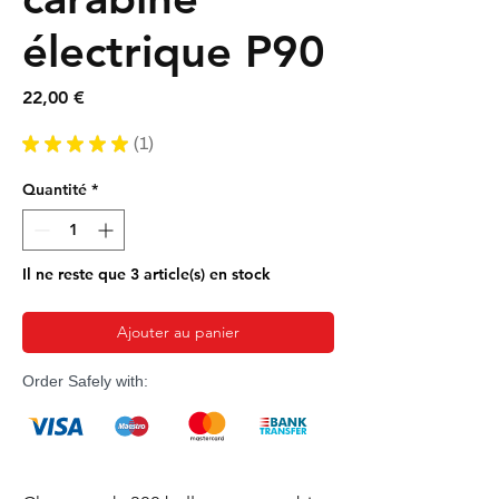
électrique P90
Prix
22,00 €
★
★
★
★
★
1
1
Quantité
*
Il ne reste que 3 article(s) en stock
Ajouter au panier
Order Safely with: