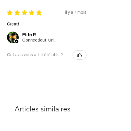
★
★
★
★
★
il y a 7 mois
Great!
Elite R.
Connecticut, United States
Cet avis vous a-t-il été utile ?
Articles similaires