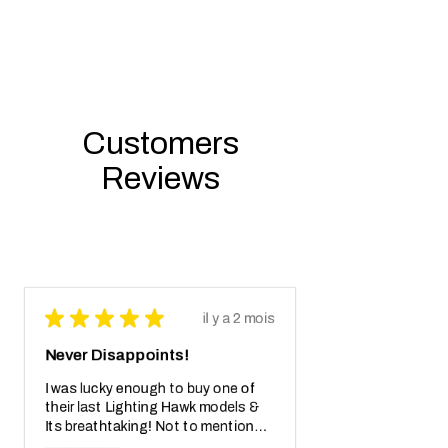
Customers
Reviews
★
★
★
★
★
il y a 2 mois
Never Disappoints!
I was lucky enough to buy one of
their last Lighting Hawk models &
Its breathtaking! Not to mention
also the crazy real wooden box with