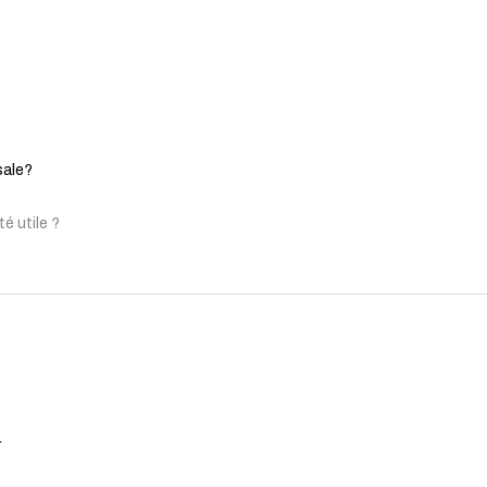
sale?
té utile ?
r