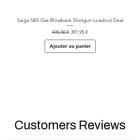
Saiga SBS Gas Blowback Shotgun Loadout Deal
Prix original
Prix promotionnel
435,50 €
391,95 €
Ajouter au panier
Customers Reviews