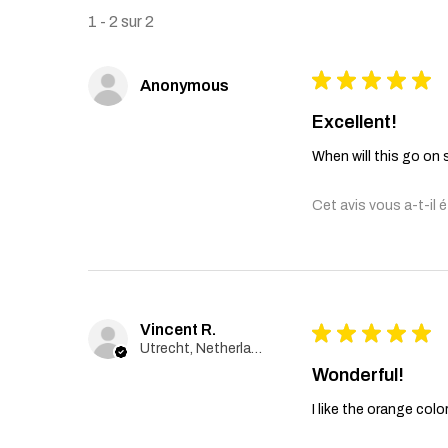
1 - 2 sur 2
★
★
★
★
★
Anonymous
Excellent!
When will this go on 
Cet avis vous a-t-il é
Vincent R.
★
★
★
★
★
Utrecht, Netherlands
Wonderful!
I like the orange colo