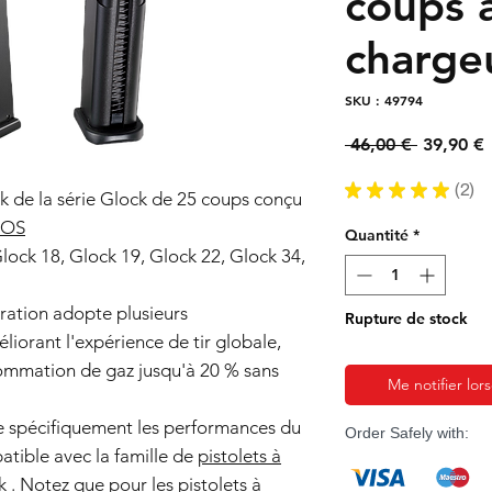
coups 
charge
SKU : 49794
Prix
P
 46,00 € 
39,90 €
original
★
★
★
★
★
2
2
k de la série Glock de 25 coups conçu
MOS
Quantité
*
lock 18, Glock 19, Glock 22, Glock 34,
ration adopte plusieurs
Rupture de stock
liorant l'expérience de tir globale,
ommation de gaz jusqu'à 20 % sans
Me notifier lor
e spécifiquement les performances du
Order Safely with:
tible avec la famille de
pistolets à
k
. Notez que pour les pistolets à