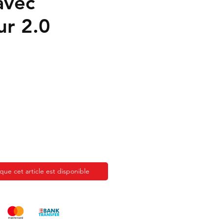
avec
ur 2.0
rix
promotionnel
sque cet article est disponible