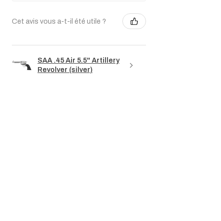
Cet avis vous a-t-il été utile ?
SAA .45 Air 5.5" Artillery
Revolver (silver)
Montre plus
Articles similaires