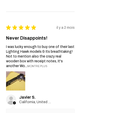
vos droits légaux en tant que
consommateur. Toutes les garanties
implicites applicables par la loi sont limitées
à la durée de cette garantie. En aucun cas,
le vendeur ne sera responsable de
★
★
★
★
★
il y a 2 mois
dommages indirects, accessoires,
consécutifs, spéciaux ou punitifs.
Never Disappoints!
Nous nous réservons le droit de modifier ou
de mettre à jour cette politique de garantie
I was lucky enough to buy one of their last
si nécessaire.
Lighting Hawk models & Its breathtaking!
Not to mention also the crazy real
wooden box with receipt notes, It's
another Wo...
MONTRE PLUS
Javier S.
California, United States