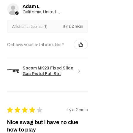
Adam L.
California, United States
il y a 2 mois
Afficher la réponse (1)
Cet avis vous a-t-il été utile ?
Socom MK23 Fixed Slide
Gas Pistol Full Set
★
★
★
★
★
il y a 2 mois
Nice swag but I have no clue
how to play