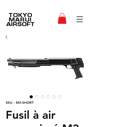
TOKYO
MARUI
AIRSOFT
SKU : M3-SHORT
Fusil à air