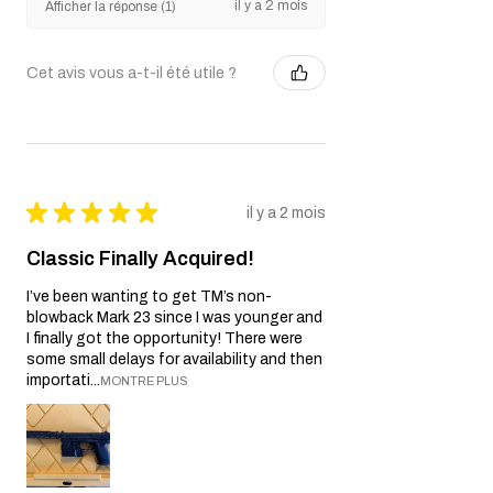
il y a 2 mois
Afficher la réponse (1)
Cet avis vous a-t-il été utile ?
★
★
★
★
★
il y a 2 mois
Classic Finally Acquired!
I’ve been wanting to get TM’s non-
blowback Mark 23 since I was younger and
I finally got the opportunity! There were
some small delays for availability and then
importati...
MONTRE PLUS