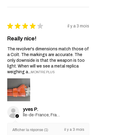
★
★
★
★
★
il y a 3 mois
Really nice!
The revolver's dimensions match those of
a Colt. The markings are accurate. The
only downside is that the weapon is too
light. When will we see a metal replica
weighing a...
MONTRE PLUS
yves P.
Île-de-France, France
il y a 3 mois
Afficher la réponse (1)