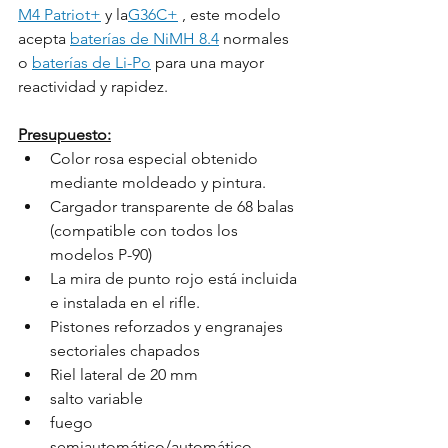
M4 Patriot+
 y la
G36C+
 , este modelo 
acepta 
baterías de NiMH 8.4
 normales 
o 
baterías de Li-Po
 para una mayor 
reactividad y rapidez.
Presupuesto:
Color rosa especial obtenido 
mediante moldeado y pintura.
Cargador transparente de 68 balas 
(compatible con todos los 
modelos P-90)
La mira de punto rojo está incluida 
e instalada en el rifle.
Pistones reforzados y engranajes 
sectoriales chapados
Riel lateral de 20 mm
salto variable
fuego 
semiautomático/automático 