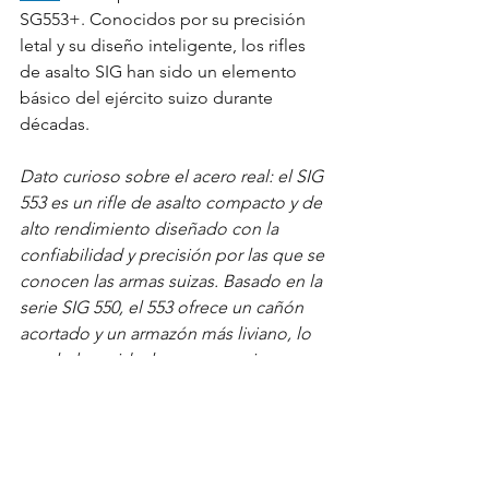
SG553+. Conocidos por su precisión 
letal y su diseño inteligente, los rifles 
de asalto SIG han sido un elemento 
básico del ejército suizo durante 
décadas.
Dato curioso sobre el acero real: el SIG 
553 es un rifle de asalto compacto y de 
alto rendimiento diseñado con la 
confiabilidad y precisión por las que se 
conocen las armas suizas. Basado en la 
serie SIG 550, el 553 ofrece un cañón 
acortado y un armazón más liviano, lo 
que lo hace ideal para operaciones 
tácticas y en espacios reducidos. Con 
recámara para 5,56 x 45 mm OTAN, 
ofrece precisión y potencia constantes, 
mientras que su construcción robusta 