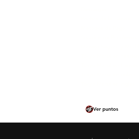
Descargas
Política de la Tienda
Métodos de Pago
Solución de Problemas
Manejo Seguro y Modif
Tokyo Marui en neerla
Tokyo Marui en francés
Tokyo Marui en polaco
Tokyo Marui en inglés
Ver puntos