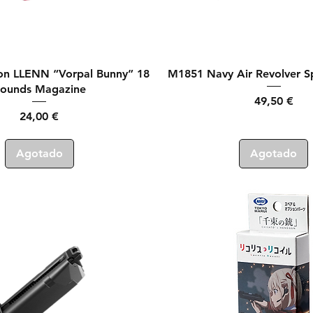
Vista rápida
Vista rápida
on LLENN “Vorpal Bunny” 18
M1851 Navy Air Revolver Sp
ounds Magazine
Precio
49,50 €
Precio
24,00 €
Agotado
Agotado