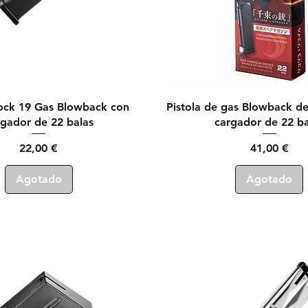
Vista rápida
Vista rápida
lock 19 Gas Blowback con
Pistola de gas Blowback de
rgador de 22 balas
cargador de 22 ba
Precio
Precio
22,00 €
41,00 €
Agotado
Agotado