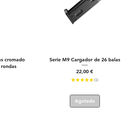
Vista rápida
gas cromado
Serie M9 Cargador de 26 balas
 rondas
Precio
22,00 €
★
★
★
★
★
1
1
Agotado