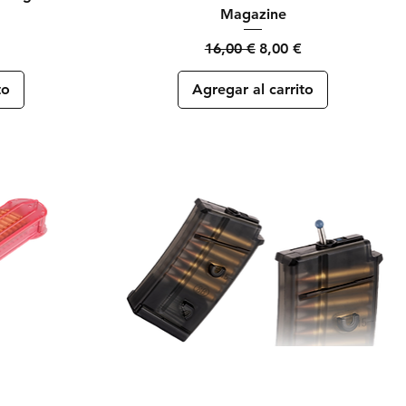
Magazine
Precio
Precio de oferta
16,00 €
8,00 €
to
Agregar al carrito