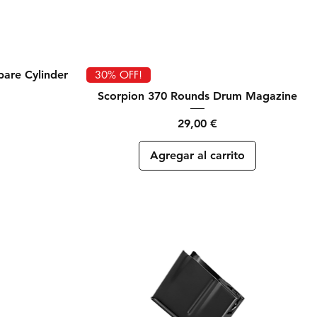
Vista rápida
are Cylinder
30% OFF!
Scorpion 370 Rounds Drum Magazine
Precio
29,00 €
Agregar al carrito