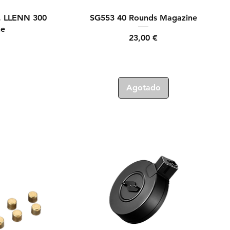
Vista rápida
er. LLENN 300
SG553 40 Rounds Magazine
ne
Precio
23,00 €
Agotado