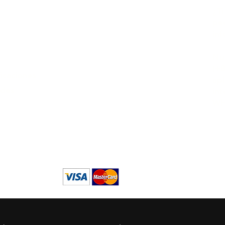
¿T
Logística:
ped
Tokyo, Musashino-shi,
in
Sekimae 3-22-14, Japon
Nú
(+
icaciones
apl
ndés
int
Wh