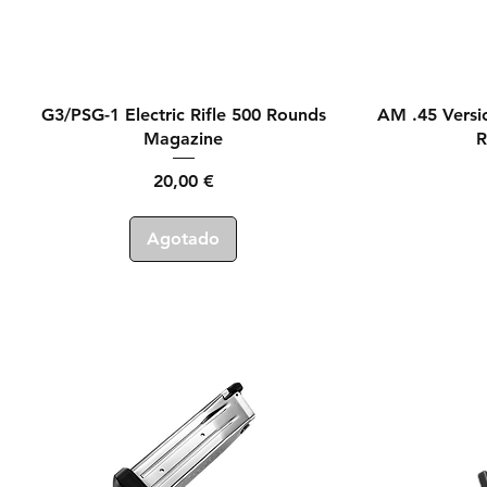
Vista rápida
G3/PSG-1 Electric Rifle 500 Rounds
AM .45 Versi
Magazine
R
Precio
20,00 €
Agotado