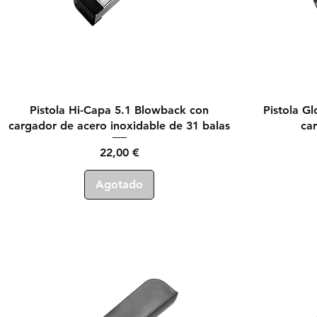
Vista rápida
Pistola Hi-Capa 5.1 Blowback con
Pistola G
cargador de acero inoxidable de 31 balas
ca
Precio
22,00 €
Agotado