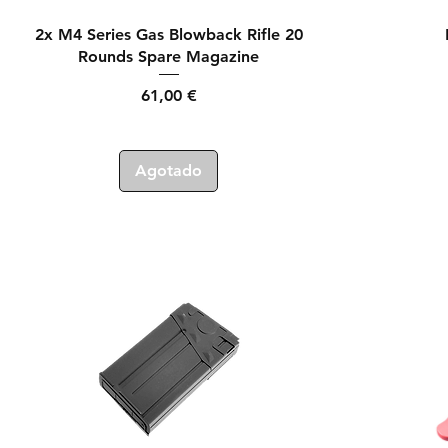
Vista rápida
2x M4 Series Gas Blowback Rifle 20
Rounds Spare Magazine
Precio
61,00 €
Agotado