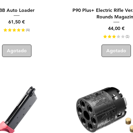
Vista rápida
Vista rápida
BB Auto Loader
P90 Plus+ Electric Rifle V
Rounds Magazi
Precio
61,50 €
Precio
44,00 €
★
★
★
★
★
4
4
★
★
★
★
★
1
1
Agotado
Agotado