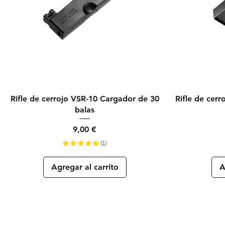
Vista rápida
Rifle de cerrojo VSR-10 Cargador de 30
Rifle de cer
balas
Precio
9,00 €
★
★
★
★
★
1
1
Agregar al carrito
A