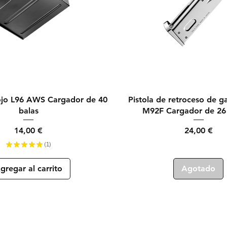
Vista rápida
Vista rápida
rojo L96 AWS Cargador de 40
Pistola de retroceso de 
balas
M92F Cargador de 26
Precio
Precio
14,00 €
24,00 €
★
★
★
★
★
1
1
gregar al carrito
Agotado