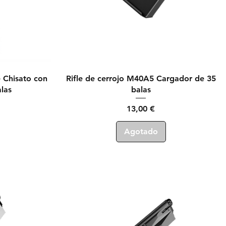
Vista rápida
 Chisato con
Rifle de cerrojo M40A5 Cargador de 35
las
balas
Precio
13,00 €
Agotado