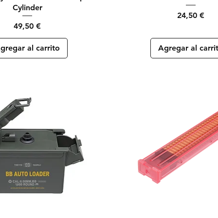
Cylinder
Precio
24,50 €
Precio
49,50 €
gregar al carrito
Agregar al carri