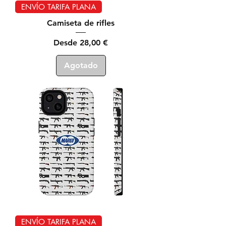
ENVÍO TARIFA PLANA
Camiseta de rifles
Precio de oferta
Desde
28,00 €
Agotado
ENVÍO TARIFA PLANA