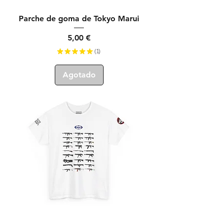
Parche de goma de Tokyo Marui
Precio
5,00 €
★
★
★
★
★
1
1
Agotado