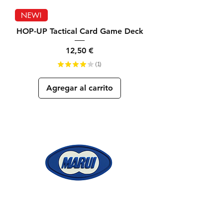
NEW!
HOP-UP Tactical Card Game Deck
Precio
12,50 €
★
★
★
★
★
1
1
Agregar al carrito