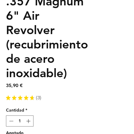
.357 Magnum
6" Air
Revolver
(recubrimiento
de acero
inoxidable)
Precio
35,90 €
★
★
★
★
★
3
3
Cantidad
*
Agotado