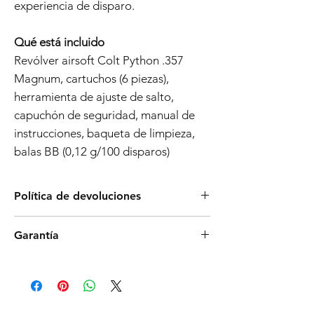
experiencia de disparo.
Qué está incluido
Revólver airsoft Colt Python .357
Magnum, cartuchos (6 piezas),
herramienta de ajuste de salto,
capuchón de seguridad, manual de
instrucciones, baqueta de limpieza,
balas BB (0,12 g/100 disparos)
Política de devoluciones
Los productos Tokyo Marui son ampliamente
Garantía
conocidos por su confiabilidad y proceso de
fabricación de alta calidad. Sin embargo, si
Política de garantía de 6 meses para armas
descubre un defecto que impide que el
de Airsoft
producto funcione según lo previsto, le
Fecha de vigencia:
01.11.2023
ofrecemos una devolución de 7 días. Tenga
Cobertura de garantía:
en cuenta que no cubrimos los gastos de