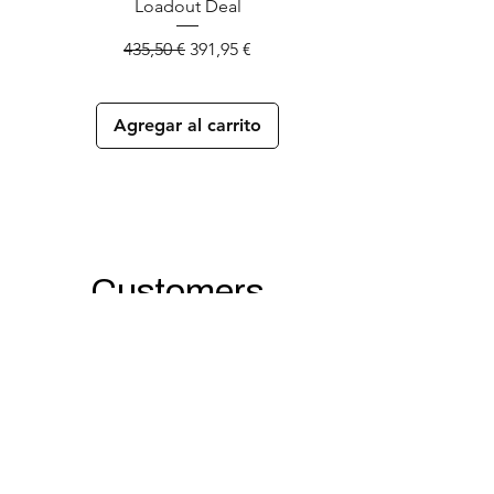
Loadout Deal
Blowback Pistol + 
Precio
Precio de oferta
435,50 €
391,95 €
Agregar al carrito
Customers
Reviews
★
★
★
★
★
hace 5 días