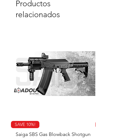
Productos
relacionados
SAVE 10%!
SAVE 10%!
Saiga SBS Gas Blowback Shotgun