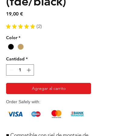
(fde/black)
Precio
19,00 €
★
★
★
★
★
2
2
Color
*
Cantidad
*
Agregar al carrito
Order Safely with:
■ Compatible con riel de montaje de