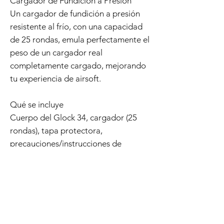
Cargador de Fundición a Presión
Un cargador de fundición a presión
resistente al frío, con una capacidad
de 25 rondas, emula perfectamente el
peso de un cargador real
completamente cargado, mejorando
tu experiencia de airsoft.
Qué se incluye
Cuerpo del Glock 34, cargador (25
rondas), tapa protectora,
precauciones/instrucciones de
manejo, destornillador, varilla de
limpieza, balines BB (0.2g/100 rondas)
Política de devoluciones
Los productos Tokyo Marui son ampliamente