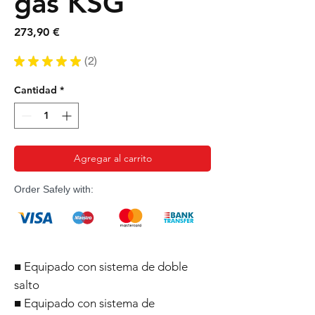
gas KSG
Precio
273,90 €
★
★
★
★
★
2
2
Cantidad
*
Agregar al carrito
Order Safely with:
■ Equipado con sistema de doble
salto
■ Equipado con sistema de