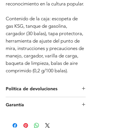
reconocimiento en la cultura popular.
Contenido de la caja: escopeta de
gas KSG, tanque de gasolina,
cargador (30 balas), tapa protectora,
herramienta de ajuste del punto de
mira, instrucciones y precauciones de
manejo, cargador, varilla de carga,
baqueta de limpieza, balas de aire
comprimido (0,2 g/100 balas).
Política de devoluciones
Los productos Tokyo Marui son ampliamente
Garantía
conocidos por su confiabilidad y proceso de
fabricación de alta calidad. Sin embargo, si
Política de garantía de 6 meses para armas
descubre un defecto que impide que el
de Airsoft
producto funcione según lo previsto, le
Fecha de vigencia:
01.11.2023