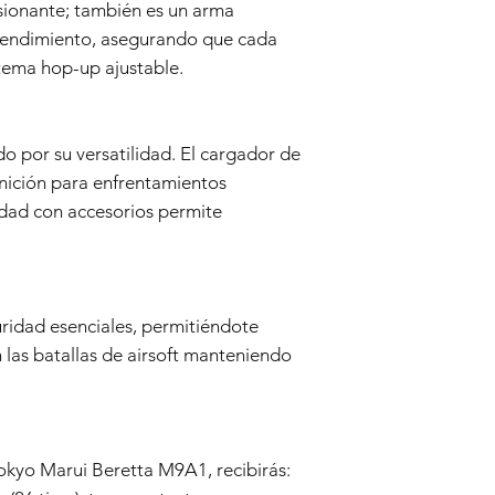
de airsoft para de
sionante; también es un arma
cubierto por esta 
 rendimiento, asegurando que cada
Reparación o Ree
stema hop-up ajustable.
cubierto, el Vende
reemplazará la pis
defectuosos. El Ve
piezas y la mano 
o por su versatilidad. El cargador de
Envío de devoluci
unición para enfrentamientos
o reemplazo, el C
idad con accesorios permite
el arma de airsoft
el costo de envío
Duración de la garant
Esta garantía de 6 m
compra y es válida p
uridad esenciales, permitiéndote
posteriores.
Descargo de respons
las batallas de airsoft manteniendo
Esta política de Gara
como consumidor. Cua
por ley está limitada
ningún caso el Vend
daño indirecto, incid
Tokyo Marui Beretta M9A1, recibirás:
punitivo.