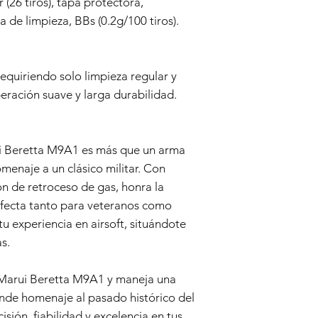
 (26 tiros), tapa protectora,
Nos reservamos el de
a de limpieza, BBs (0.2g/100 tiros).
esta política de Gara
equiriendo solo limpieza regular y
eración suave y larga durabilidad.
ui Beretta M9A1 es más que un arma
omenaje a un clásico militar. Con
ón de retroceso de gas, honra la
fecta tanto para veteranos como
u experiencia en airsoft, situándote
s.
o Marui Beretta M9A1 y maneja una
inde homenaje al pasado histórico del
isión, fiabilidad y excelencia en tus