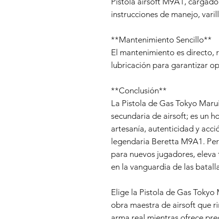
Pistola airsoft M9A1, cargador
instrucciones de manejo, varill
**Mantenimiento Sencillo**
El mantenimiento es directo, r
lubricación para garantizar op
**Conclusión**
La Pistola de Gas Tokyo Mar
secundaria de airsoft; es un h
artesanía, autenticidad y acci
legendaria Beretta M9A1. Per
para nuevos jugadores, eleva t
en la vanguardia de las batalla
Elige la Pistola de Gas Toky
obra maestra de airsoft que r
arma real mientras ofrece prec