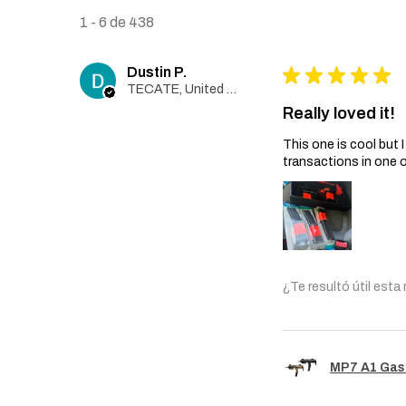
1 - 6 de 438
Dustin P.
★
★
★
★
★
TECATE, United States
Really loved it!
This one is cool but
transactions in one 
¿Te resultó útil esta
MP7 A1 Gas