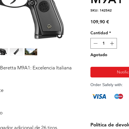
SKU: 142542
Precio
109,90 €
Cantidad
*
Agotado
Beretta M9A1: Excelencia Italiana
Notific
Order Safely with:
te
co
Política de devo
gador adicional de 26 tiros.