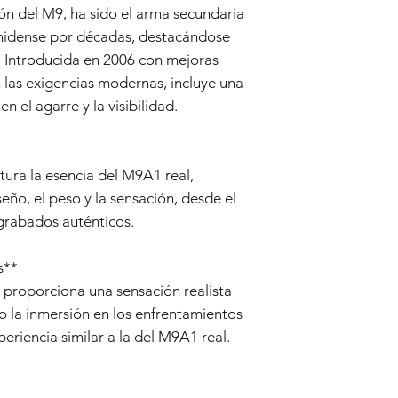
resultantes de ne
ón del M9, ha sido el arma secundaria
inadecuado o modi
unidense por décadas, destacándose
arma de airsoft.
n. Introducida en 2006 con mejoras
Úsese y tírese:
Est
n las exigencias modernas, incluye una
normal, incluidas 
daños causados po
n el agarre y la visibilidad.
Piezas no originale
se utilizan piezas
proporcionados po
tura la esencia del M9A1 real,
airsoft.
Proceso de reclamo d
seño, el peso y la sensación, desde el
Póngase en contac
grabados auténticos.
que su arma de air
garantía debido a
s**
comuníquese con 
cliente en info@t
 proporciona una sensación realista
Comprobante de 
 la inmersión en los enfrentamientos
Garantía, se le p
periencia similar a la del M9A1 real.
su recibo de comp
la fecha de compr
Evaluación:
Nuestr