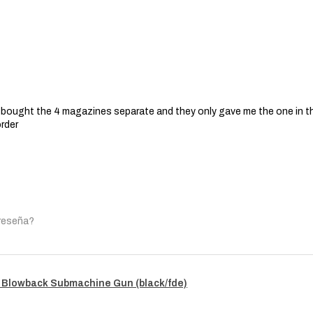
 I bought the 4 magazines separate and they only gave me the one in t
order
 reseña?
 Blowback Submachine Gun (black/fde)