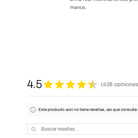
manos.
4.5
★
★
★
★
★
438
opinione
438
Este producto aún no tiene reseñas, así que consulte