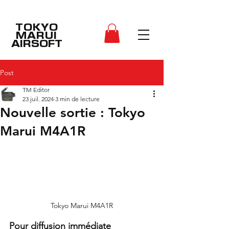
TOKYO
MARUI
AIRSOFT
Post
TM Editor
23 juil. 2024
3 min de lecture
Nouvelle sortie : Tokyo
Marui M4A1R
Tokyo Marui M4A1R
Pour diffusion immédiate