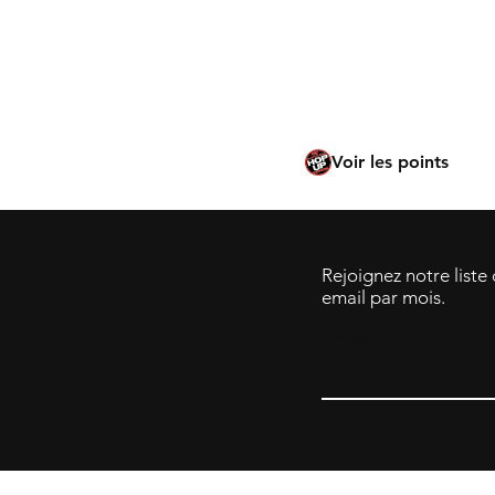
Laylax
Firefly
KM Planning
Voir les points
Rejoignez notre liste
email par mois.
Email
© 2023 Tok