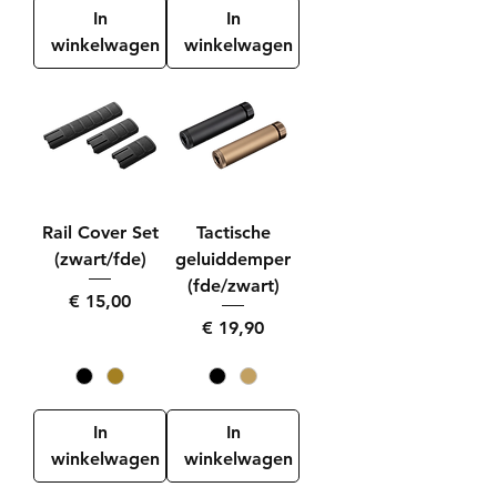
In
In
winkelwagen
winkelwagen
Rail Cover Set
Tactische
(zwart/fde)
geluiddemper
(fde/zwart)
Prijs
€ 15,00
Prijs
€ 19,90
In
In
winkelwagen
winkelwagen