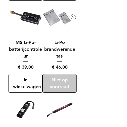
MS Li-Po-
Li-Po
batterijcontrole
brandwerende
ur
tas
Prijs
Prijs
€ 39,00
€ 46,00
In
Niet op
winkelwagen
voorraad