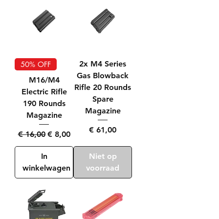
2x M4 Series
50% OFF
Gas Blowback
M16/M4
Rifle 20 Rounds
Electric Rifle
Spare
190 Rounds
Magazine
Magazine
Prijs
€ 61,00
Normale prijs
Verkoopprijs
€ 16,00
€ 8,00
In
Niet op
winkelwagen
voorraad