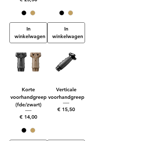
In
In
winkelwagen
winkelwagen
Korte
Verticale
voorhandgreep
voorhandgreep
(fde/zwart)
Prijs
€ 15,50
Prijs
€ 14,00