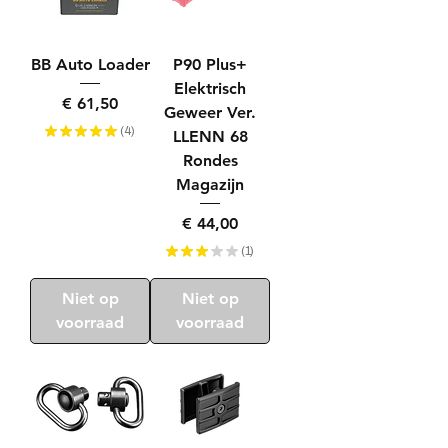
BB Auto Loader
P90 Plus+
Elektrisch
Prijs
€ 61,50
Geweer Ver.
★
★
★
★
★
4
LLENN 68
4
Rondes
Magazijn
Prijs
€ 44,00
★
★
★
★
★
1
1
Niet op
Niet op
voorraad
voorraad