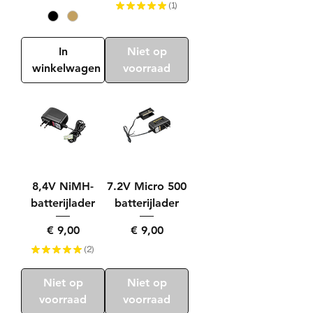
★
★
★
★
★
1
1
In
Niet op
winkelwagen
voorraad
8,4V NiMH-
7.2V Micro 500
batterijlader
batterijlader
Prijs
Prijs
€ 9,00
€ 9,00
★
★
★
★
★
2
2
Niet op
Niet op
voorraad
voorraad