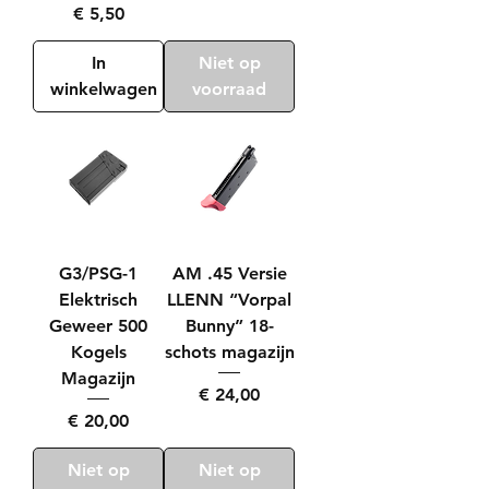
Prijs
€ 5,50
In
Niet op
winkelwagen
voorraad
G3/PSG-1
AM .45 Versie
Elektrisch
LLENN “Vorpal
Geweer 500
Bunny” 18-
Kogels
schots magazijn
Magazijn
Prijs
€ 24,00
Prijs
€ 20,00
Niet op
Niet op