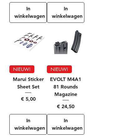
In
In
winkelwagen
winkelwagen
NIEUW!
NIEUW!
Marui Sticker
EVOLT M4A1
Sheet Set
81 Rounds
Magazine
Prijs
€ 5,00
Prijs
€ 24,50
In
In
winkelwagen
winkelwagen