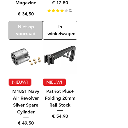
Prijs
€ 12,50
Magazine
★
★
★
★
★
1
1
Prijs
€ 34,50
Niet op
In
voorraad
winkelwagen
NIEUW!
NIEUW!
M1851 Navy
Patriot Plus+
Air Revolver
Folding 20mm
Silver Spare
Rail Stock
Cylinder
Prijs
€ 54,90
Prijs
€ 49,50