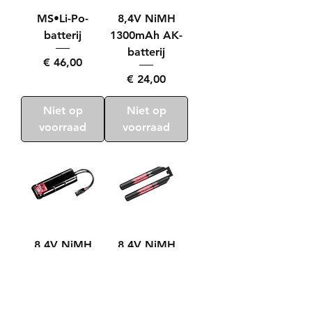
MS•Li-Po-
8,4V NiMH
batterij
1300mAh AK-
batterij
Prijs
€ 46,00
Prijs
€ 24,00
Niet op
Niet op
voorraad
voorraad
8,4V NiMH
8,4V NiMH
1300mAh Mini
1300mAh
S-batterij
SOPMOD-
batterij
Prijs
€ 24,00