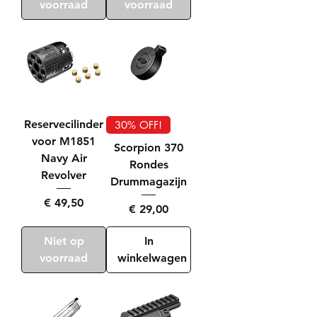
voorraad
voorraad
Reservecilinder
30% OFF!
voor M1851
Scorpion 370
Navy Air
Rondes
Revolver
Drummagazijn
Prijs
€ 49,50
Prijs
€ 29,00
Niet op
In
voorraad
winkelwagen