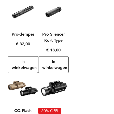
Pro-demper
Pro Silencer
Kort Type
Prijs
€ 32,00
Prijs
€ 18,00
In
In
winkelwagen
winkelwagen
CQ Flash
30% OFF!