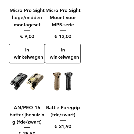
Micro Pro Sight
Micro Pro Sight
hoge/midden
Mount voor
montageset
MP5-serie
Prijs
Prijs
€ 9,00
€ 12,00
In
In
winkelwagen
winkelwagen
AN/PEQ-16
Battle Foregrip
batterijbehuizin
(fde/zwart)
g (fde/zwart)
Prijs
€ 21,90
Prijs
€ 25,50