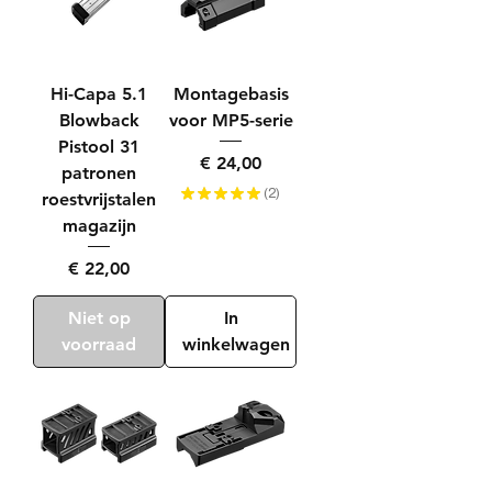
Hi-Capa 5.1
Montagebasis
Blowback
voor MP5-serie
Pistool 31
Prijs
€ 24,00
patronen
★
★
★
★
★
2
roestvrijstalen
2
magazijn
Prijs
€ 22,00
Niet op
In
voorraad
winkelwagen