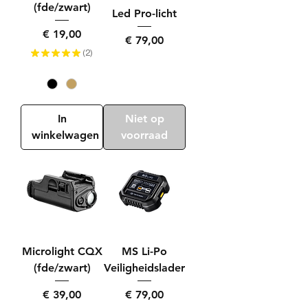
(fde/zwart)
Led Pro-licht
Prijs
€ 19,00
Prijs
€ 79,00
★
★
★
★
★
2
2
In
Niet op
winkelwagen
voorraad
Microlight CQX
MS Li-Po
(fde/zwart)
Veiligheidslader
Prijs
Prijs
€ 39,00
€ 79,00