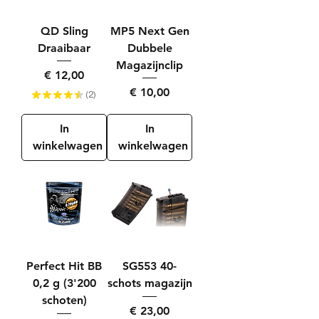
QD Sling
MP5 Next Gen
Draaibaar
Dubbele
Magazijnclip
Prijs
€ 12,00
Prijs
€ 10,00
★
★
★
★
★
2
2
In
In
winkelwagen
winkelwagen
Perfect Hit BB
SG553 40-
0,2 g (3'200
schots magazijn
schoten)
Prijs
€ 23,00