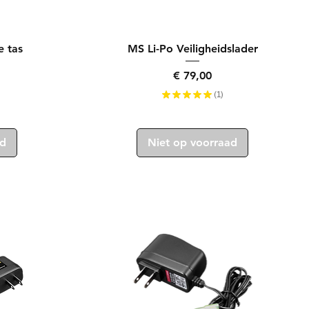
Snel overzicht
e tas
MS Li-Po Veiligheidslader
Prijs
€ 79,00
★
★
★
★
★
1
1
ad
Niet op voorraad