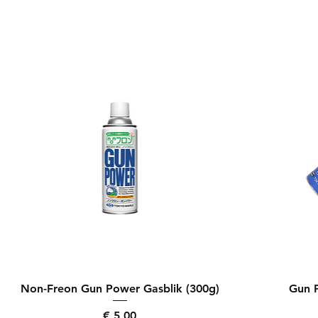
Snel overzicht
Non-Freon Gun Power Gasblik (300g)
Gun P
Prijs
€ 5,00