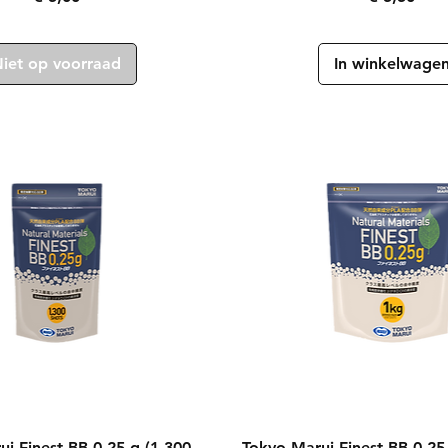
iet op voorraad
In winkelwage
Snel overzicht
Snel overzicht
i Finest BB 0,25 g (1.300
Tokyo Marui Finest BB 0,25