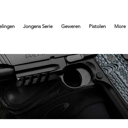
elingen
Jongens Serie
Geweren
Pistolen
More