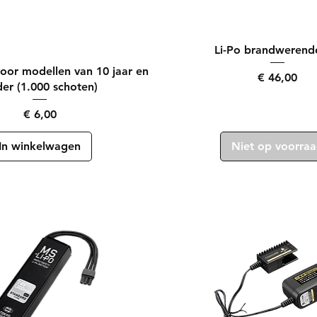
Snel overzicht
Snel overzicht
Li-Po brandwerend
voor modellen van 10 jaar en
Prijs
€ 46,00
er (1.000 schoten)
Prijs
€ 6,00
In winkelwagen
Niet op voorra