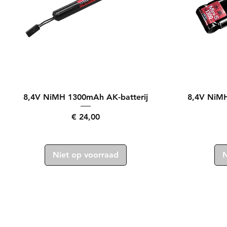
Snel overzicht
8,4V NiMH 1300mAh AK-batterij
8,4V NiMH
Prijs
€ 24,00
Niet op voorraad
N