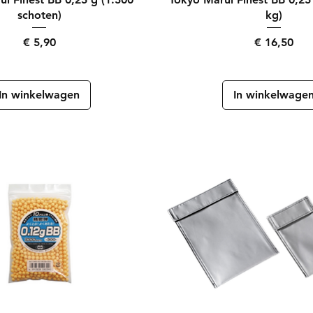
schoten)
kg)
Prijs
Prijs
€ 5,90
€ 16,50
In winkelwagen
In winkelwage