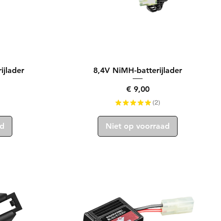
Snel overzicht
ijlader
8,4V NiMH-batterijlader
Prijs
€ 9,00
★
★
★
★
★
2
2
ad
Niet op voorraad