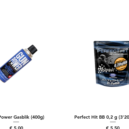
Snel overzicht
Snel overzicht
ower Gasblik (400g)
Perfect Hit BB 0,2 g (3'2
Prijs
Prijs
€ 5,00
€ 5,50