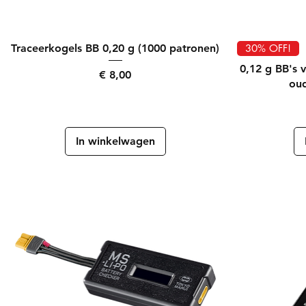
Snel overzicht
Traceerkogels BB 0,20 g (1000 patronen)
30% OFF!
0,12 g BB's 
Prijs
€ 8,00
oud
In winkelwagen