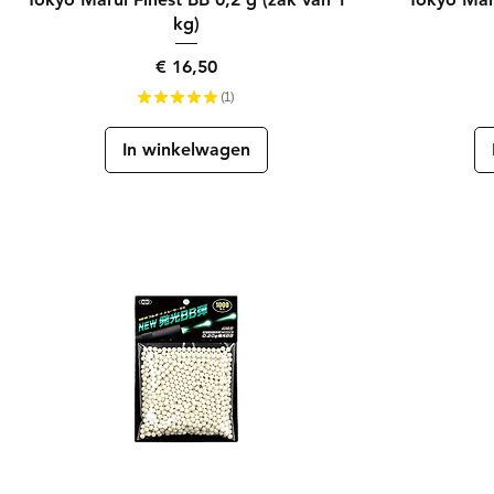
kg)
Prijs
€ 16,50
★
★
★
★
★
1
1
In winkelwagen