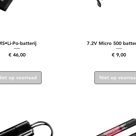
Snel overzicht
Snel overzicht
S•Li-Po-batterij
7.2V Micro 500 batter
Prijs
Prijs
€ 46,00
€ 9,00
iet op voorraad
Niet op voorra