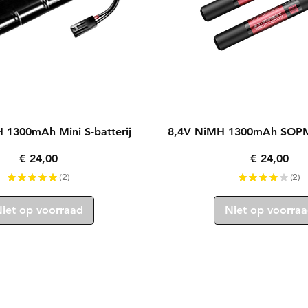
Snel overzicht
Snel overzicht
 1300mAh Mini S-batterij
8,4V NiMH 1300mAh SOPM
Prijs
Prijs
€ 24,00
€ 24,00
★
★
★
★
★
2
★
★
★
★
★
2
2
2
iet op voorraad
Niet op voorra
Logistiek:
He