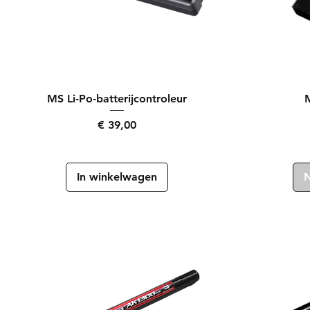
Snel overzicht
MS Li-Po-batterijcontroleur
M
Prijs
€ 39,00
In winkelwagen
N