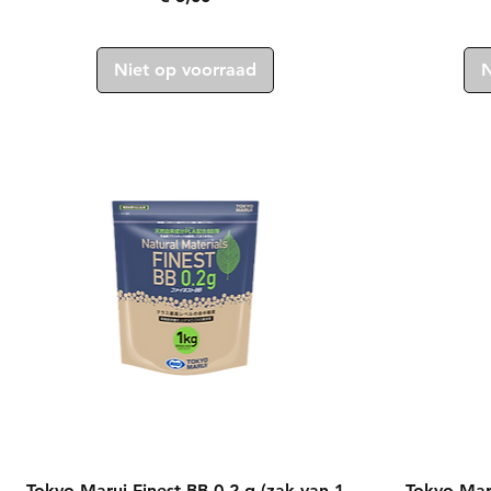
Niet op voorraad
N
Snel overzicht
Tokyo Marui Finest BB 0,2 g (zak van 1
Tokyo Maru