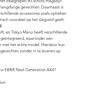
 Het inbegrepen 90-schots magazijn
various scenarios, an
 langdurige gevechten. Daarnaast is
tradition. The inclu
schillende accessoires zoals optieken
have ample ammunitio
gun's compatibility w
tisch voordeel op het slagveld geeft.
allows you to customi
d
and more, giving you 
rsoft, en Tokyo Marui heeft verschillende
the field.
7 geïntegreerd, waaronder een
Safety and Reliability
Safety in airsoft is 
aar met het echte model. Hierdoor kun
incorporated safety f
ftgevechten zonder in te leveren op
trigger safety, much 
you can fully immerse 
while keeping safety a
What's Included
arui EBBR Next Generation AK47
When you acquire th
Generation AK47 Airso
Gun
- Tokyo Marui AK47 A
User manual - Cleani
Maintenance Made S
Maintaining this airso
cleaning and lubricat