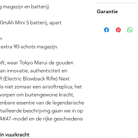
Tokyo Marui-product
g magazijn en batterij)
Garantie
hoogwaardige produc
Mocht u echter een 
mAh Mini S batterij, apart
Tokyo Marui EBBR Ne
product niet naar be
Unleash the Soviet B
retourtermijn van 7 
■Equipped with shoo
n
verzendkosten en acc
auto stop system ■E
de originele doos me
 extra 90-schots magazijn.
system ■Full auto/sem
Neem contact met on
■Wood coat finish (n
het retourproces.
full length: 875 mm b
oft, waar Tokyo Marui de gouden
g (including empty m
n innovatie, authenticiteit en
BB (0.2~0.28g) powe
 (Electric Blowback Rifle) Next
S battery, sold separ
s niet zomaar een airsoftreplica; het
Increase your firepow
tworpen om buitengewone kracht,
magazine
Introduction
nbare essentie van de legendarische
Welcome to the world
tailleerde beschrijving gaan we in op
the gold standard for
AK47-model en de rijke geschiedenis
precision. The Tokyo
Rifle) Next Generatio
airsoft replica; it's
in vuurkracht