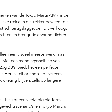
airsoft replica captu
replicating the desig
erken van de Tokyo Marui AK47 is de
precision. Every detai
polymer furniture to 
j elke trek aan de trekker beweegt de
testament to the aut
istisch terugslaggevoel. Dit verhoogt
Electric Blowback Ac
vechten en brengt de ervaring dichter
One of the standout 
its Electric Blowback 
bolt reciprocates, crea
feature adds an extra
lleen een visueel meesterwerk, maar
battles and brings yo
n. Met een mondingssnelheid van
AK-47's firing experi
0g BB’s) biedt het een perfecte
Precision Performanc
The Tokyo Marui AK47 
sie. Het instelbare hop-up-systeem
also a high-performan
uwkeurig blijven, zelfs op langere
velocity of approxima
it offers a perfect b
adjustable hop-up sy
remain consistently 
t het tot een veelzijdig platform
Versatile in Battle
evechtsscenario’s, en Tokyo Marui’s
The AK-47's design ha