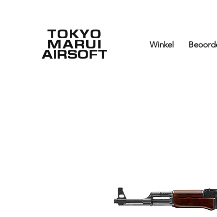
TOKYO
MARUI
Winkel
Beoord
AIRSOFT