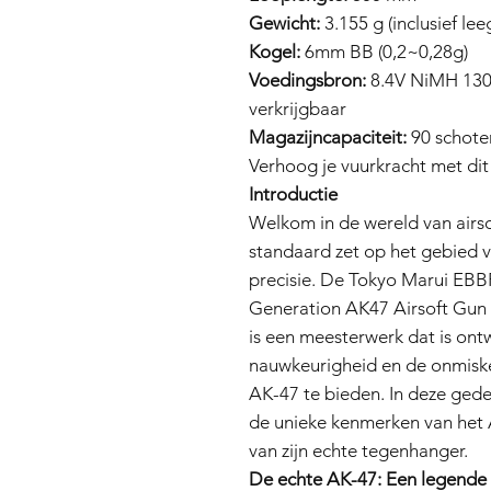
Gewicht:
3.155 g (inclusief lee
Kogel:
6mm BB (0,2~0,28g)
Voedingsbron:
8.4V NiMH 1300
verkrijgbaar
Magazijncapaciteit:
90 schote
Verhoog je vuurkracht met dit
Introductie
Welkom in de wereld van airs
standaard zet op het gebied va
precisie. De Tokyo Marui EBBR
Generation AK47 Airsoft Gun i
is een meesterwerk dat is on
nauwkeurigheid en de onmiske
AK-47 te bieden. In deze gede
de unieke kenmerken van het 
van zijn echte tegenhanger.
De echte AK-47: Een legende 