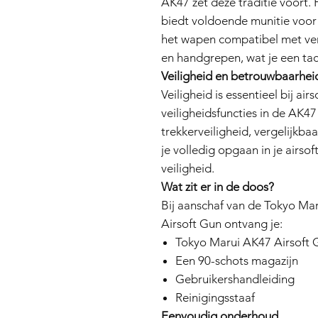
AK47 zet deze traditie voort.
biedt voldoende munitie voor
het wapen compatibel met ver
en handgrepen, wat je een tac
Veiligheid en betrouwbaarhei
Veiligheid is essentieel bij ai
veiligheidsfuncties in de AK4
trekkerveiligheid, vergelijkb
je volledig opgaan in je airso
veiligheid.
Wat zit er in de doos?
Bij aanschaf van de Tokyo M
Airsoft Gun ontvang je:
Tokyo Marui AK47 Airsoft 
Een 90-schots magazijn
Gebruikershandleiding
Reinigingsstaaf
Eenvoudig onderhoud