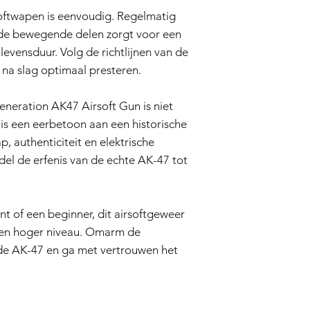
that's needed to en
oftwapen is eenvoudig. Regelmatig
longevity. Follow the
your AK47 will contin
de bewegende delen zorgt voor een
after battle.
evensduur. Volg de richtlijnen van de
Conclusion
g na slag optimaal presteren.
The Tokyo Marui EBB
Gun isn't just an airs
eration AK47 Airsoft Gun is niet
tribute to a historic
authenticity, and Ele
is een eerbetoon aan een historische
the legacy of the real
, authenticiteit en elektrische
Whether you're a sea
el de erfenis van de echte AK-47 tot
airsoft gun redefines
placing you at the fore
embrace the history 
your airsoft adventur
nt of een beginner, dit airsoftgeweer
Choose the Tokyo Ma
 een hoger niveau. Omarm de
and wield an airsoft 
de AK-47 en ga met vertrouwen het
steel's storied past w
performance.