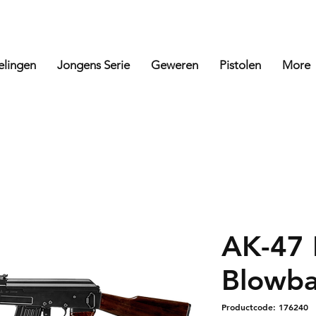
elingen
Jongens Serie
Geweren
Pistolen
More
AK-47 
Blowba
Productcode: 176240