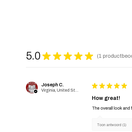
5.0
★
★
★
★
★
1
productbeoo
1
Joseph C.
★
★
★
★
★
Virginia, United States
How great!
The overall look and 
Toon antwoord (1)