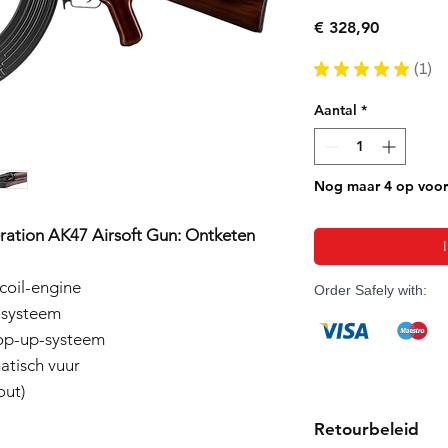
Prijs
€ 328,90
★
★
★
★
★
1
1
Aantal
*
Nog maar 4 op voo
ation AK47 Airsoft Gun: Ontketen
coil-engine
Order Safely with:
-systeem
hop-up-systeem
atisch vuur
out)
Retourbeleid