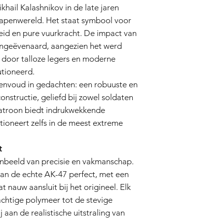
to offer extraordinar
ail Kalashnikov in de late jaren
unmistakable essence
wapenwereld. Het staat symbool voor
detailed product desc
id en pure vuurkracht. De impact van
unique features of t
history of its real ste
ongeëvenaard, aangezien het werd
The Real Steel AK-47
 door talloze legers en moderne
The AK-47, or Kalash
utioneerd.
Kalashnikov in the lat
envoud in gedachten: een robuuste en
firearms. It's a symbol
firepower. The AK-47'
nstructie, geliefd bij zowel soldaten
immeasurable, serving
atroon biedt indrukwekkende
countless military fo
tioneert zelfs in de meest extreme
warfare.
The AK-47's design pr
and easy-to-maintain 
t
among soldiers and r
onbeeld van precisie en vakmanschap.
cartridge delivers im
van de echte AK-47 perfect, met een
ability to function in
 nauw aansluit bij het origineel. Elk
legendary status.
achtige polymeer tot de stevige
Craftsmanship and Au
Tokyo Marui's AK47 is
 aan de realistische uitstraling van
craftsmanship and co