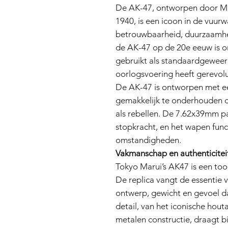
De AK-47, ontworpen door Mikh
1940, is een icoon in de vuur
betrouwbaarheid, duurzaamhe
de AK-47 op de 20e eeuw is 
gebruikt als standaardgeweer
oorlogsvoering heeft gerevol
De AK-47 is ontworpen met e
gemakkelijk te onderhouden co
als rebellen. De 7.62x39mm p
stopkracht, en het wapen func
omstandigheden.
Vakmanschap en authenticitei
Tokyo Marui’s AK47 is een to
De replica vangt de essentie 
ontwerp, gewicht en gevoel dat
detail, van het iconische hout
metalen constructie, draagt bij