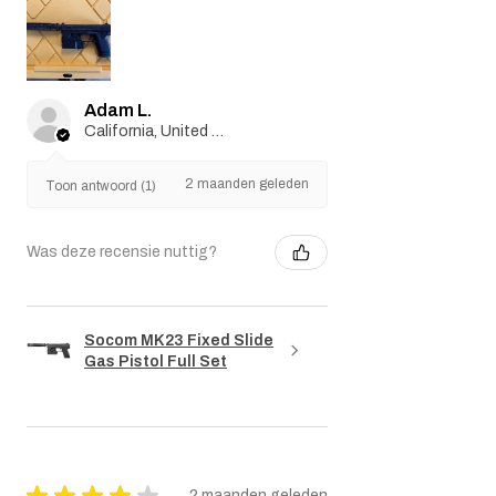
Adam L.
California, United States
2 maanden geleden
Toon antwoord (1)
Was deze recensie nuttig?
Socom MK23 Fixed Slide
Gas Pistol Full Set
★
★
★
★
★
2 maanden geleden