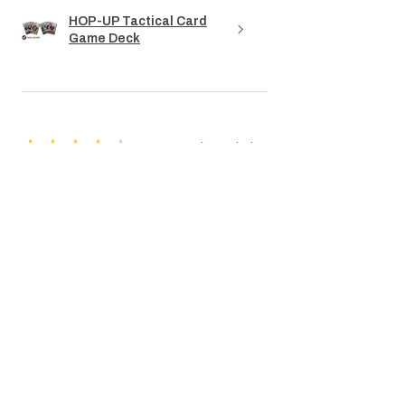
HOP-UP Tactical Card
Game Deck
★
★
★
★
★
3 maanden geleden
Really nice!
The revolver's dimensions match those of
a Colt. The markings are accurate. The
only downside is that the weapon is too
light. When will we see a metal replica
weighing a...
LAAT MEER ZIEN
yves P.