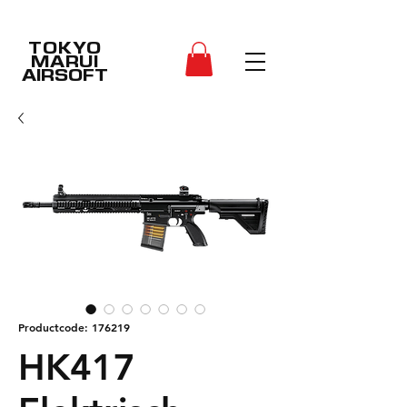
TOKYO
MARUI
AIRSOFT
Productcode: 176219
HK417