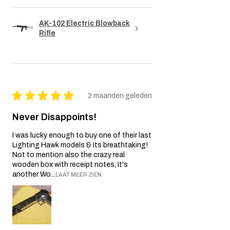
aansprakelijk voor indirecte, incidentele,
gevolg-, speciale of punitieve schade.
AK-102 Electric Blowback
Wij behouden ons het recht voor om dit
Rifle
garantiebeleid indien nodig te wijzigen of
bij te werken.
★
★
★
★
★
2 maanden geleden
Never Disappoints!
I was lucky enough to buy one of their last
Lighting Hawk models & Its breathtaking!
Not to mention also the crazy real
wooden box with receipt notes, It's
another Wo...
LAAT MEER ZIEN