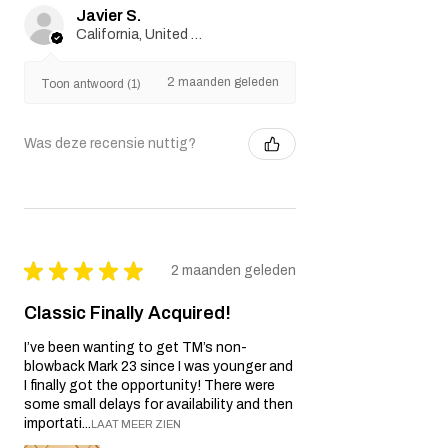
Javier S.
California, United States
2 maanden geleden
Toon antwoord (1)
Was deze recensie nuttig?
★
★
★
★
★
2 maanden geleden
Classic Finally Acquired!
I’ve been wanting to get TM’s non-
blowback Mark 23 since I was younger and
I finally got the opportunity! There were
some small delays for availability and then
importati...
LAAT MEER ZIEN