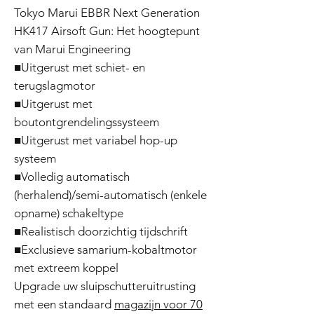
Tokyo Marui EBBR Next Generation
HK417 Airsoft Gun: Het hoogtepunt
van Marui Engineering
■Uitgerust met schiet- en
terugslagmotor
■Uitgerust met
boutontgrendelingssysteem
■Uitgerust met variabel hop-up
systeem
■Volledig automatisch
(herhalend)/semi-automatisch (enkele
opname) schakeltype
■Realistisch doorzichtig tijdschrift
■Exclusieve samarium-kobaltmotor
met extreem koppel
Upgrade uw sluipschutteruitrusting
met een standaard
magazijn voor 70