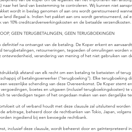
) naar het land van bestemming te controleren. Wij kunnen niet aanspr
pakket wordt in beslag genomen of aan ons wordt geretourneerd wanne
w land illegaal is. Indien het pakket aan ons wordt geretourneerd, zal 
ek van 10% creditcardverwerkingskosten en de betaalde verzendkosten.
KOOP,
GEEN TERUGBETALINGEN, GEEN TERUGBOEKINGEN
jn definitief na ontvangst van de betaling. De Koper erkent en aanvaard
 terugbetalingen, retourneringen, tegoeden of omruilingen worden ver
t ontevredenheid, verandering van mening of het niet gebruiken van d
drukkelijk afstand van elk recht om een betaling te betwisten of terug
schappij of betalingsverwerker (“terugboeking”). Elke terugboeking 
t een wezenlijke schending van deze Overeenkomst. De Koper stemt e
, vergoedingen, boetes en uitgaven (inclusief terugboekingskosten) te
ich te verdedigen tegen of het ongedaan maken van een dergelijke t
oortvloeit uit of verband houdt met deze clausule zal uitsluitend worden
nde arbitrage, beheerd door de rechtbanken van Tokio, Japan, volgen
 worden ingediend bij een bevoegde rechtbank.
t, inclusief deze clausule, wordt beheerst door en geïnterpreteerd 