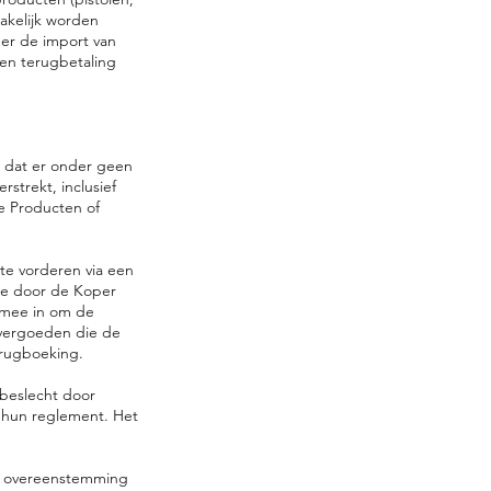
akelijk worden
er de import van
een terugbetaling
t dat er onder geen
strekt, inclusief
e Producten of
 te vorderen via een
die door de Koper
rmee in om de
 vergoeden die de
erugboeking.
 beslecht door
s hun reglement. Het
in overeenstemming