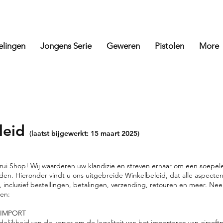
elingen
Jongens Serie
Geweren
Pistolen
More
leid
(laatst bijgewerkt: 15 maart 2025)
ui Shop! Wij waarderen uw klandizie en streven ernaar om een soepele
eden. Hieronder vindt u ons uitgebreide Winkelbeleid, dat alle aspecte
, inclusief bestellingen, betalingen, verzending, retouren en meer. Ne
zen:
 IMPORT
elijkheid van de koper om de legaliteit van het importeren van airsoft