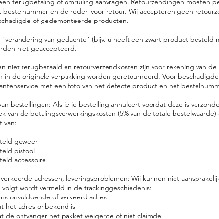
een terugbetaling of omruiling aanvragen. Retourzendingen moeten p
 bestelnummer en de reden voor retour. Wij accepteren geen retourz
schadigde of gedemonteerde producten.
"verandering van gedachte" (bijv. u heeft een zwart product besteld ma
orden niet geaccepteerd.
 niet terugbetaald en retourverzendkosten zijn voor rekening van de 
en in de originele verpakking worden geretourneerd. Voor beschadigd
lantenservice met een foto van het defecte product en het bestelnumm
an bestellingen: Als je je bestelling annuleert voordat deze is verzond
ek van de betalingsverwerkingskosten (5% van de totale bestelwaarde)
t van:
steld geweer
teld pistool
teld accessoire
 verkeerde adressen, leveringsproblemen: Wij kunnen niet aansprakeli
s volgt wordt vermeld in de trackinggeschiedenis:
ns onvoldoende of verkeerd adres
 het adres onbekend is
 de ontvanger het pakket weigerde of niet claimde