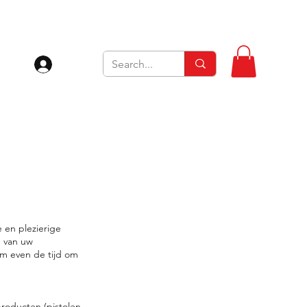
Inloggen
 en plezierige
n van uw
em even de tijd om
producten (pistolen,