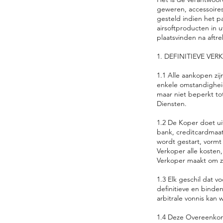
geweren, accessoires
gesteld indien het 
airsoftproducten in u
plaatsvinden na aftr
1. DEFINITIEVE VER
1.1 Alle aankopen zi
enkele omstandigheid
maar niet beperkt to
Diensten.
1.2 De Koper doet uit
bank, creditcardmaat
wordt gestart, vorm
Verkoper alle kosten
Verkoper maakt om z
1.3 Elk geschil dat v
definitieve en binde
arbitrale vonnis kan
1.4 Deze Overeenkoms