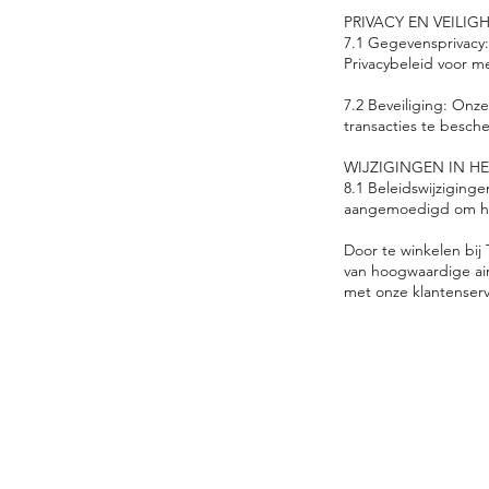
PRIVACY EN VEILIG
7.1 Gegevensprivacy:
Privacybeleid voor me
7.2 Beveiliging: Onz
transacties te besch
WIJZIGINGEN IN H
8.1 Beleidswijziging
aangemoedigd om het
Door te winkelen bij
van hoogwaardige air
met onze klantenservi
Marui Nieuws
Downloaden
Winkelbeleid