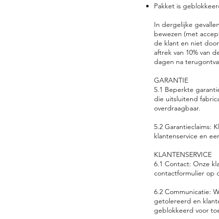
Pakket is geblokkeer
In dergelijke gevall
bewezen (met accepta
de klant en niet doo
aftrek van 10% van d
dagen na terugontvan
GARANTIE
5.1 Beperkte garanti
die uitsluitend fabri
overdraagbaar.
5.2 Garantieclaims:
klantenservice en ee
KLANTENSERVICE
6.1 Contact: Onze kl
contactformulier op 
6.2 Communicatie: Wi
getolereerd en klant
geblokkeerd voor to