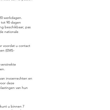
t 20 werkdagen.
 tot 90 dagen
ing beschikbaar; pas
e nationale
or voordat u contact
gen (EMS-
 verstrekte
en.
 van invoerrechten en
 voor deze
elastingen van hun
 kunt u binnen 7