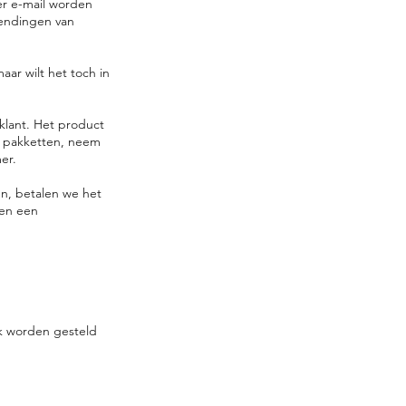
er e-mail worden
endingen van
ar wilt het toch in
klant. Het product
e pakketten, neem
er.
en, betalen we het
 en een
jk worden gesteld