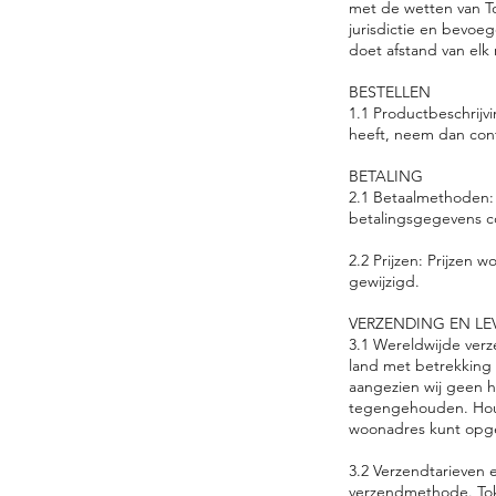
met de wetten van To
jurisdictie en bevoe
doet afstand van elk
BESTELLEN
1.1 Productbeschrijv
heeft, neem dan con
BETALING
2.1 Betaalmethoden: 
betalingsgegevens co
2.2 Prijzen: Prijzen
gewijzigd.
VERZENDING EN LE
3.1 Wereldwijde verz
land met betrekking 
aangezien wij geen 
tegengehouden. Houd
woonadres kunt opgev
3.2 Verzendtarieven 
verzendmethode. Tok