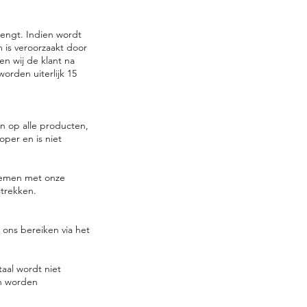
rengt. Indien wordt
 is veroorzaakt door
en wij de klant na
orden uiterlijk 15
n op alle producten,
oper en is niet
nemen met onze
strekken.
 ons bereiken via het
aal wordt niet
en worden