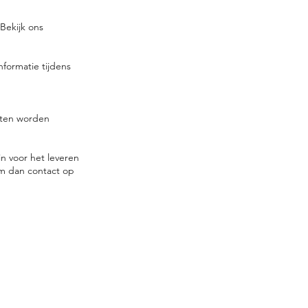
Bekijk ons
formatie tijdens
anten worden
in voor het leveren
em dan contact op
eft u vragen over uw
telling? Schrijf ons hier:
fo@tokyomaruiairsoft.com