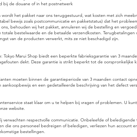
d bij de douane of in het postnetwerk
en wordt het pakket naar ons teruggestuurd, wat kosten met zich meeb
bel bewijs zoals postcommunicatie en pakketstatus) dat het probleem
r ons, behouden wij het pakket, annuleren wij de bestelling en vergoed
e totale bestelwaarde en de betaalde verzendkosten. Terugbetalingen w
gst van de producten verwerkt, mits ze niet beschadigd zijn.
e: Tokyo Marui Shop biedt een beperkte fabrieksgarantie van 3 maande
cagefouten dekt. Deze garantie is strikt beperkt tot de oorspronkelijke k
 Klanten moeten binnen de garantieperiode van 3 maanden contact op
n aankoopbewijs en een gedetailleerde beschrijving van het defect ver
antenservice staat klaar om u te helpen bij vragen of problemen. U kunt
onze website.
j verwachten respectvolle communicatie. Onbeleefde of beledigende t
en die ons personeel bedreigen of beledigen, verliezen hun account 
ekomstige bestellingen.