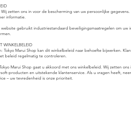
HEID
 Wij zetten ons in voor de bescherming van uw persoonlijke gegevens. 
er informatie.
e website gebruikt industriestandaard beveiligingsmaatregelen om uw in
ermen.
ET WINKELBELEID
en: Tokyo Marui Shop kan dit winkelbeleid naar behoefte bijwerken. Kl
 beleid regelmatig te controleren.
 Tokyo Marui Shop gaat u akkoord met ons winkelbeleid. Wij zetten ons 
soft-producten en uitstekende klantenservice. Als u vragen heeft, ne
ce – uw tevredenheid is onze prioriteit.
Logistiek:
He
Tokyo, M
usashino-s
hi,
bes
S
ekimae 3-22-14, Japan
in