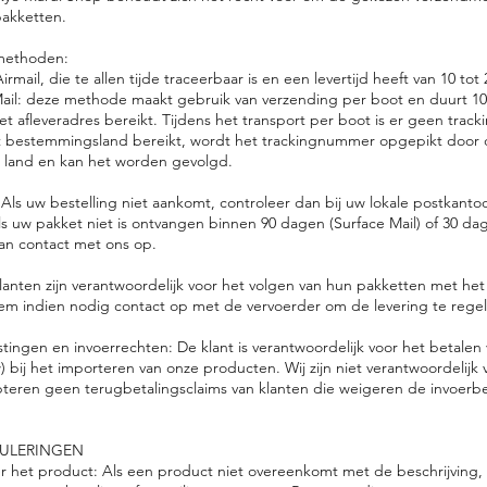
pakketten.
dmethoden:
rmail, die te allen tijde traceerbaar is en een levertijd heeft van 10 to
Mail: deze methode maakt gebruik van verzending per boot en duurt 10
t afleveradres bereikt. Tijdens het transport per boot is er geen track
 bestemmingsland bereikt, wordt het trackingnummer opgepikt door d
t land en kan het worden gevolgd.
 Als uw bestelling niet aankomt, controleer dan bij uw lokale postkanto
 uw pakket niet is ontvangen binnen 90 dagen (Surface Mail) of 30 da
an contact met ons op.
lanten zijn verantwoordelijk voor het volgen van hun pakketten met het
m indien nodig contact op met de vervoerder om de levering te regel
stingen en invoerrechten: De klant is verantwoordelijk voor het betalen
w) bij het importeren van onze producten. Wij zijn niet verantwoordelijk
teren geen terugbetalingsclaims van klanten die weigeren de invoerb
ULERINGEN
r het product: Als een product niet overeenkomt met de beschrijving,