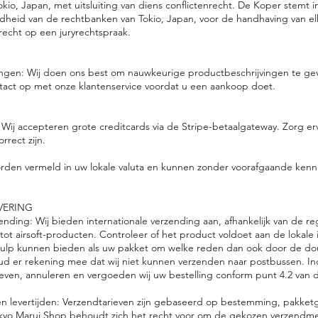
kio, Japan, met uitsluiting van diens conflictenrecht. De Koper stemt i
gdheid van de rechtbanken van Tokio, Japan, voor de handhaving van el
 recht op een juryrechtspraak.
ingen: Wij doen ons best om nauwkeurige productbeschrijvingen te gev
tact op met onze klantenservice voordat u een aankoop doet.
Wij accepteren grote creditcards via de Stripe-betaalgateway. Zorg er
rrect zijn.
 worden vermeld in uw lokale valuta en kunnen zonder voorafgaande ken
VERING
ending: Wij bieden internationale verzending aan, afhankelijk van de r
tot airsoft-producten. Controleer of het product voldoet aan de lokale
hulp kunnen bieden als uw pakket om welke reden dan ook door de d
 er rekening mee dat wij niet kunnen verzenden naar postbussen. In
en, annuleren en vergoeden wij uw bestelling conform punt 4.2 van di
en levertijden: Verzendtarieven zijn gebaseerd op bestemming, pakket
yo Marui Shop behoudt zich het recht voor om de gekozen verzendm