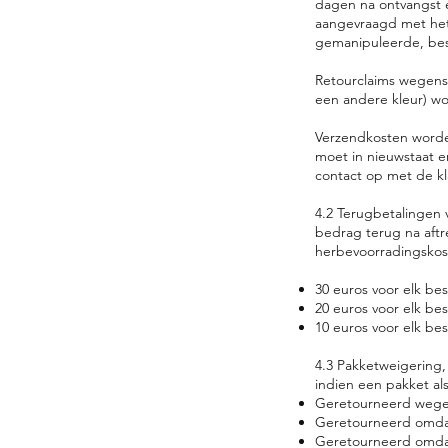
dagen na ontvangst 
aangevraagd met het
gemanipuleerde, be
Retourclaims wegens 
een andere kleur) w
Verzendkosten worden
moet in nieuwstaat 
contact op met de k
4.2 Terugbetalingen v
bedrag terug na aftr
herbevoorradingskos
30 euros voor elk be
20 euros voor elk bes
10 euros voor elk bes
4.3 Pakketweigering,
indien een pakket al
Geretourneerd wege
Geretourneerd omdat
Geretourneerd omdat