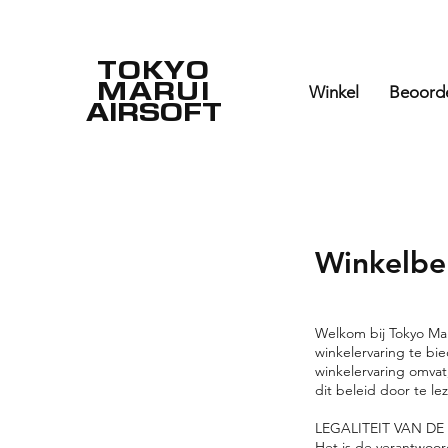
TOKYO
MARUI
Winkel
Beoord
AIRSOFT
Winkelbe
Welkom bij Tokyo Mar
winkelervaring te bi
winkelervaring omvat
dit beleid door te le
LEGALITEIT VAN DE
Het is de verantwoord