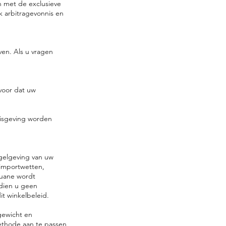
n met de exclusieve
k arbitragevonnis en
en. Als u vragen
voor dat uw
nisgeving worden
egelgeving van uw
 importwetten,
ouane wordt
dien u geen
t winkelbeleid.
gewicht en
ethode aan te passen