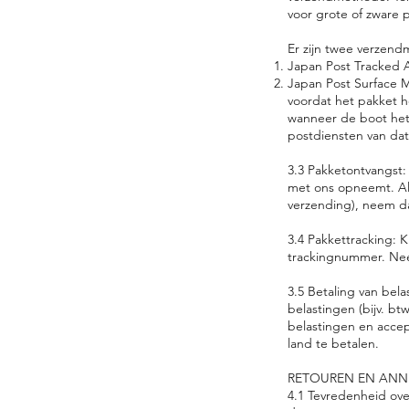
voor grote of zware 
Er zijn twee verzen
Japan Post Tracked Ai
Japan Post Surface 
voordat het pakket he
wanneer de boot het
postdiensten van da
3.3 Pakketontvangst:
met ons opneemt. Als
verzending), neem d
3.4 Pakkettracking: K
trackingnummer. Nee
3.5 Betaling van bela
belastingen (bijv. bt
belastingen en accep
land te betalen.
RETOUREN EN ANN
4.1 Tevredenheid ove