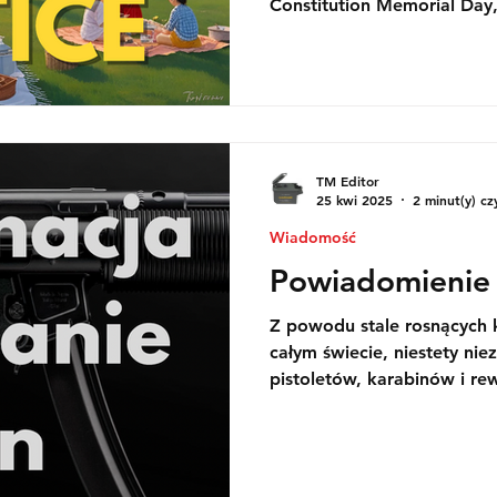
Constitution Memorial Day,
Day. To czas, kiedy większ
wolniejszym, bardziej świ
firma dołączy do tej tradycj
TM Editor
25 kwi 2025
2 minut(y) cz
Wiadomość
Powiadomienie 
Z powodu stale rosnących 
całym świecie, niestety nie
pistoletów, karabinów i r
Począwszy od 23 czerwca 2
podwyżka cen następujący