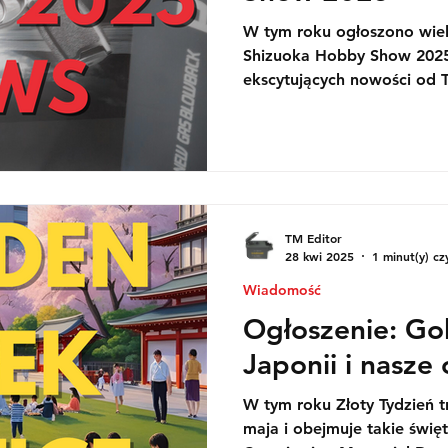
W tym roku ogłoszono wiel
Shizuoka Hobby Show 2025
ekscytujących nowości od 
zachwycą fanów zaawansow
technologicznych.
TM Editor
28 kwi 2025
1 minut(y) cz
Wiadomość
Ogłoszenie: G
Japonii i nasze
W tym roku Złoty Tydzień t
maja i obejmuje takie świę