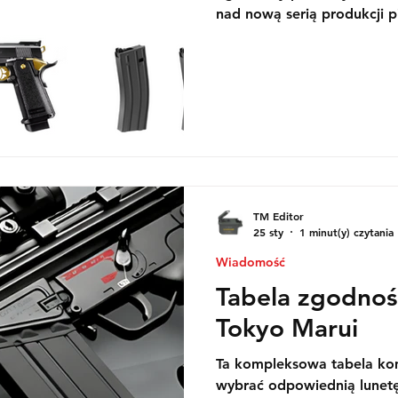
nad nową serią produkcji 
Match i Hi-Capa White DOR
gazowe z systemem odrzu
sprzedaży 20 lutego 2026 r
TM Editor
25 sty
1 minut(y) czytania
Wiadomość
Tabela zgodnoś
Tokyo Marui
Ta kompleksowa tabela ko
wybrać odpowiednią lunetę