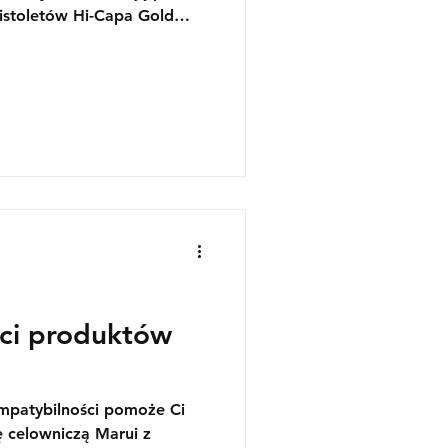
pistoletów Hi-Capa Gold
 . Oba popularne pistolety
tu zamka powrócą do
.
ci produktów
mpatybilności pomoże Ci
 celowniczą Marui z