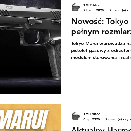
TM Editor
25 wrz 2025
2 minut(y) cz
Nowość: Tokyo
pełnym rozmiar
Tokyo Marui wprowadza na 
pistolet gazowy z odrzute
modułem sterowania i real
modułowość, unikalny nume
zimno, odlewany ciśnieni
TM Editor
4 lip 2025
2 minut(y) czyt
Aktualny Harm