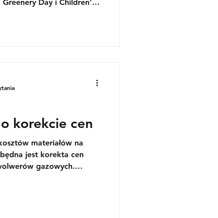
 Greenery Day i Children's
ość Japonii porusza się w
ątecznym tempie — a nasza
i.
ytania
o korekcie cen
kosztów materiałów na
zbędna jest korekta cen
ewolwerów gazowych.
025 roku, nastąpi
ch produktów.