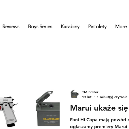
Reviews
Boys Series
Karabiny
Pistolety
More
TM Editor
13 lut
1 minut(y) czytania
Marui ukaże się
Fani Hi-Capa mają powód 
ogłaszamy premiery Marui na luty 2