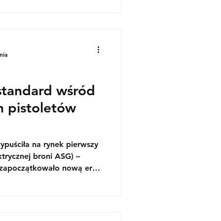
nia
standard wśród
 pistoletów
ypuściła na rynek pierwszy
trycznej broni ASG) –
ski producent odszedł od
ł się produkcją replik broni