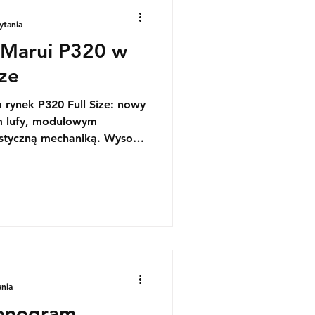
ytania
 Marui P320 w
ze
rynek P320 Full Size: nowy
m lufy, modułowym
istyczną mechaniką. Wysoka
r seryjny i odporny na
owo magazynek.
ania
onogram