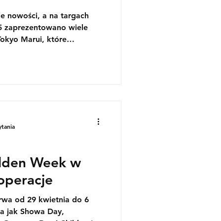
e nowości, a na targach
 zaprezentowano wiele
Tokyo Marui, które
anych modeli i innowacji
ytania
olden Week w
 operacje
rwa od 29 kwietnia do 6
ta jak Showa Day,