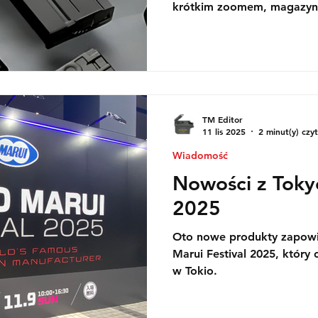
krótkim zoomem, magazyn
mikrocelownik Pro do Twoj
lub pistoletu.
TM Editor
11 lis 2025
2 minut(y) czyt
Wiadomość
Nowości z Tokyo
2025
Oto nowe produkty zapowi
Marui Festival 2025, który o
w Tokio.