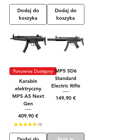
Dodaj do
Dodaj do
koszyka
koszyka
MP5 SD6
Ponownie Dostępny
Standard
Karabin
Electric Rifle
elektryczny
MP5 A5 Next
Cena
149,90 €
Gen
Cena
409,90 €
★
★
★
★
★
4
4
Dodaj do
Brak w