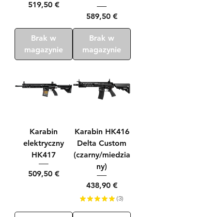
Cena
519,50 €
Cena
589,50 €
Brak w
Brak w
magazynie
magazynie
Karabin
Karabin HK416
elektryczny
Delta Custom
HK417
(czarny/miedzia
ny)
Cena
509,50 €
Cena
438,90 €
★
★
★
★
★
3
3