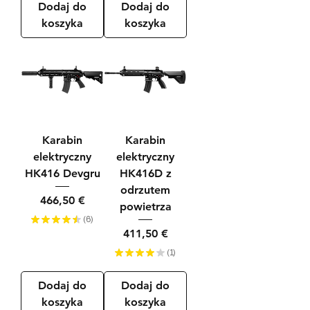
Dodaj do
Dodaj do
koszyka
koszyka
Karabin
Karabin
elektryczny
elektryczny
HK416 Devgru
HK416D z
odrzutem
Cena
466,50 €
powietrza
★
★
★
★
★
6
6
Cena
411,50 €
★
★
★
★
★
1
1
Dodaj do
Dodaj do
koszyka
koszyka