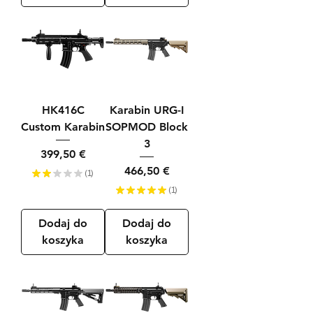
HK416C
Karabin URG-I
Custom Karabin
SOPMOD Block
3
Cena
399,50 €
Cena
466,50 €
★
★
★
★
★
1
1
★
★
★
★
★
1
1
Dodaj do
Dodaj do
koszyka
koszyka