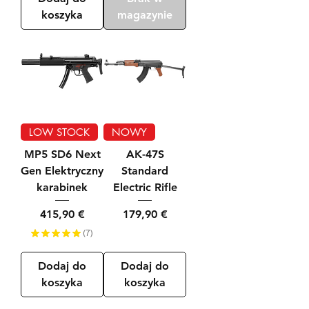
koszyka
magazynie
LOW STOCK
NOWY
MP5 SD6 Next
AK-47S
Gen Elektryczny
Standard
karabinek
Electric Rifle
Cena
Cena
415,90 €
179,90 €
★
★
★
★
★
7
7
Dodaj do
Dodaj do
koszyka
koszyka