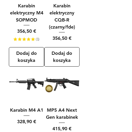
Karabin
Karabin
elektryczny M4
elektryczny
SOPMOD
CQB-R
(czarny/fde)
Cena
356,50 €
Cena
356,50 €
★
★
★
★
★
1
1
Dodaj do
Dodaj do
koszyka
koszyka
Karabin M4 A1
MP5 A4 Next
Gen karabinek
Cena
328,90 €
Cena
415,90 €