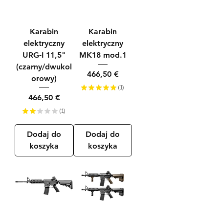
Karabin
Karabin
elektryczny
elektryczny
URG-I 11,5"
MK18 mod.1
(czarny/dwukol
Cena
466,50 €
orowy)
★
★
★
★
★
1
1
Cena
466,50 €
★
★
★
★
★
1
1
Dodaj do
Dodaj do
koszyka
koszyka