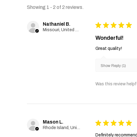
Showing 1 - 2 of 2 reviews.
Nathaniel B.
★
★
★
★
★
Missouri, United States
Wonderful!
Great quality!
Show Reply (1)
Was this review helpf
Mason L.
★
★
★
★
★
Rhode Island, United States
Definitely recommen