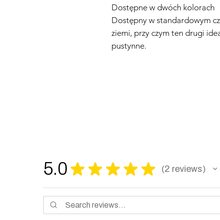
Dostępne w dwóch kolorach
Dostępny w standardowym cza
ziemi, przy czym ten drugi id
pustynne.
5.0
★
★
★
★
★
2
reviews
2