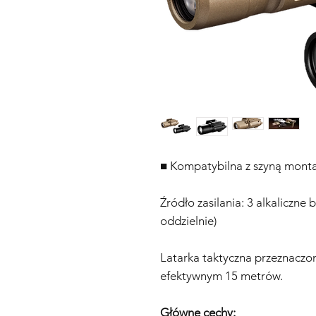
■ Kompatybilna z szyną mont
Źródło zasilania: 3 alkaliczn
oddzielnie)
Latarka taktyczna przeznaczo
efektywnym 15 metrów.
Główne cechy: