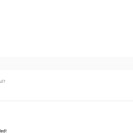
ul?
ded!