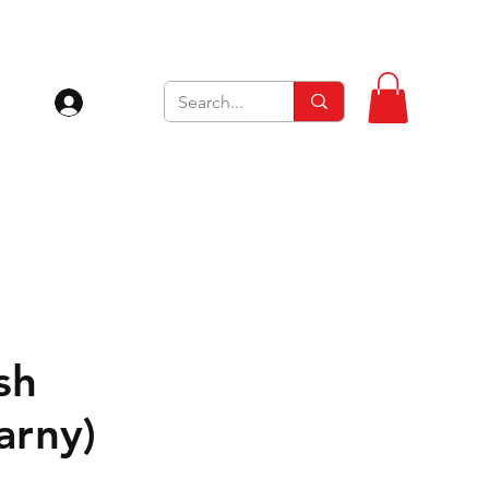
Zaloguj się
sh
arny)