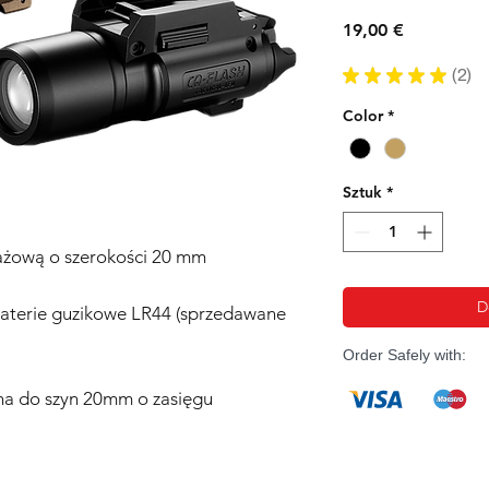
Cena
19,00 €
★
★
★
★
★
2
2
Color
*
Sztuk
*
ażową o szerokości 20 mm
D
e baterie guzikowe LR44 (sprzedawane
Order Safely with:
na do szyn 20mm o zasięgu