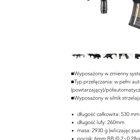
■Wyposażony w zmienny syst
■Typ przełączania: w pełni a
(powtarzający)/półautomatycz
■Wyposażony w silnik strzela
długość całkowita: 530 mm 
długość lufy: 260mm
masa: 2930 g (wliczając pus
pocisk: 6mm BB (0,2~0,28g