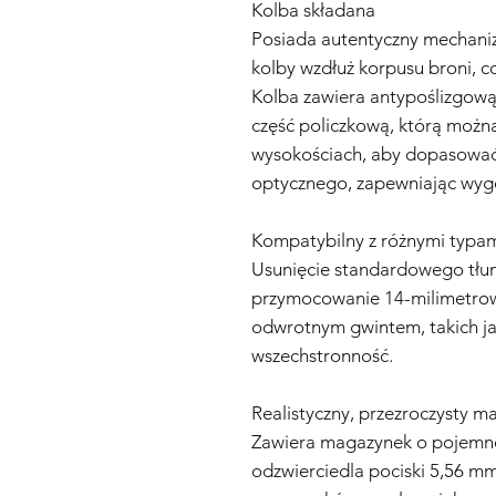
Kolba składana
Posiada autentyczny mechaniz
kolby wzdłuż korpusu broni, c
Kolba zawiera antypoślizgow
część policzkową, którą można
wysokościach, aby dopasowa
optycznego, zapewniając wygo
Kompatybilny z różnymi typam
Usunięcie standardowego tłu
przymocowanie 14-milimetrow
odwrotnym gwintem, takich jak
wszechstronność.
Realistyczny, przezroczysty m
Zawiera magazynek o pojemnoś
odzwierciedla pociski 5,56 mm