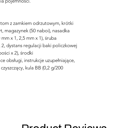
ia pojemności.
Zastrzegamy sobie pr
niniejszej polityki gw
stom z zamkiem odrzutowym, krótki
, magazynek (50 naboi), nasadka
 mm x 1, 2,5 mm x 1), śruba
 2, dystans regulacji baki policzkowej
ści x 2), środki
ce obsługi, instrukcje uzupełniające,
 czyszczący, kula BB (0,2 g/200