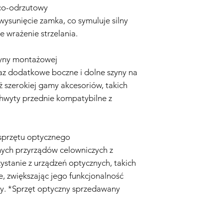
Wyłączenia Gwarancji
ąco-odrzutowy
Zaniedbanie i Niewła
ysunięcie zamka, co symuluje silny
obejmuje uszkodzeń w
e wrażenie strzelania.
niewłaściwego użytk
obchodzenia się z rep
modyfikacji.
yny montażowej
Zużycie Eksploatacyjn
az dodatkowe boczne i dolne szyny na
eksploatacyjne, w ty
ż szerokiej gamy akcesoriów, takich
uszkodzenia wynikają
chwyty przednie kompatybilne z
są objęte Gwarancją.
Nieoryginalne Części
replice airsoft zostan
akcesoria, które nie 
sprzętu optycznego
Sprzedawcę.
ych przyrządów celowniczych z
Proces Reklamacyjny:
zystanie z urządzeń optycznych, takich
Kontakt z Obsługą Kl
airsoft jest objęta G
e, zwiększając jego funkcjonalność
skontaktuj się z nas
my. *Sprzęt optyczny sprzedawany
adresem info@tokyom
Dowód Zakupu:
Aby r
konieczne będzie dos