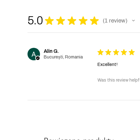
5.0
★
★
★
★
★
1
review
1
Alin G.
★
★
★
★
★
București, Romania
Excellent!
Was this review helpf