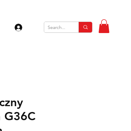
Zaloguj się
yczny
n G36C
m