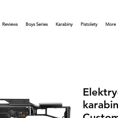
Reviews
Boys Series
Karabiny
Pistolety
More
Elektr
karabi
Custo