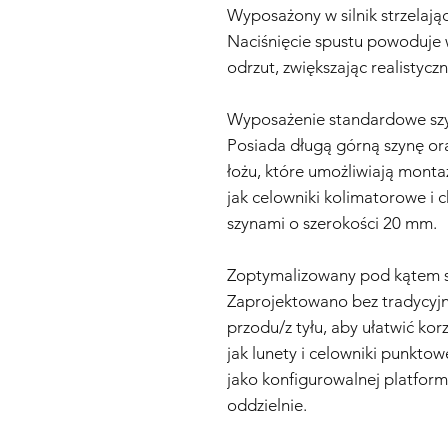
Wyposażony w silnik strzelaj
Naciśnięcie spustu powoduje w
odrzut, zwiększając realistyczn
Wyposażenie standardowe sz
Posiada długą górną szynę or
łożu, które umożliwiają monta
jak celowniki kolimatorowe i 
szynami o szerokości 20 mm.
Zoptymalizowany pod kątem 
Zaprojektowano bez tradycyjn
przodu/z tyłu, aby ułatwić kor
jak lunety i celowniki punktow
jako konfigurowalnej platfor
oddzielnie.