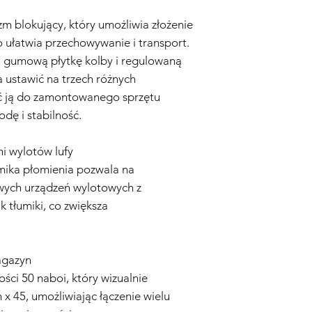
dowodu zakupu, wyra
Ocena:
Nasz zespół te
m blokujący, który umożliwia złożenie
określić, czy problem
o ułatwia przechowywanie i transport.
Naprawa lub Wymian
ą gumową płytkę kolby i regulowaną
Gwarancją, Sprzedaw
naprawi lub wymieni r
 ustawić na trzech różnych
komponenty. Koszty c
ć ją do zamontowanego sprzętu
Sprzedawca.
dę i stabilność.
Wysyłka Zwrotna:
W p
wymiany, Kupujący odp
do Sprzedawcy. Sprz
i wylotów lufy
wysyłki.
mika płomienia pozwala na
Czas Trwania Gwaranc
ych urządzeń wylotowych z
Gwarancja rozpoczyna
 tłumiki, co zwiększa
przez okres sześciu (3
Zastrzeżenie:
Niniejsz
na Twoje ustawowe p
domniemane gwarancj
agazyn
są ograniczone do cza
ci 50 naboi, który wizualnie
żadnym wypadku Spr
 x 45, umożliwiając łączenie wielu
odpowiedzialności za
przypadkowe, wyniko