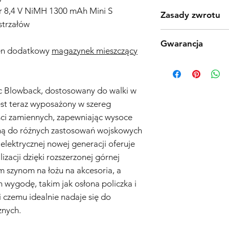
or 8,4 V NiMH 1300 mAh Mini S
Zasady zwrotu
strzałów
Produkty Tokyo Marui
Gwarancja
jakości procesu prod
en dodatkowy
magazynek mieszczący
jednak odkryjesz wad
Polityka Gwarancyjna 
produktu zgodnie z 
Wejścia w Życie: 01.1
dniowy zwrot. Należy
Zakres Gwarancji:
kosztów przesyłki i a
c Blowback, dostosowany do walki w
Ogólne Informacje o 
oryginalnym pudełku z
jest teraz wyposażony w szereg
gwarancja („Gwarancja
akcesoria. Skontaktuj
ści zamiennych, zapewniając wysoce
zakupionych w sklepi
informacji na temat 
(„Sprzedawca”) i obe
ną do różnych zastosowań wojskowych
problemy z jakością 
 elektrycznej nowej generacji oferuje
daty zakupu.
zacji dzięki rozszerzonej górnej
Zakres Ochrony:
Gwar
m szynom na łożu na akcesoria, a
wymianę, według uzn
lub komponentu uzn
 wygodę, takim jak osłona policzka i
materiałów lub wyko
 czemu idealnie nadaje się do
użytkowania w okresi
znych.
samej repliki airsoft 
komponentów.