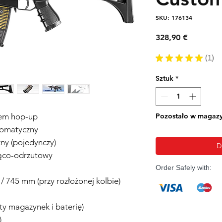
SKU: 176134
Cena
328,90 €
★
★
★
★
★
1
1
Sztuk
*
em hop-up
Pozostało w magazy
utomatyczny
ny (pojedynczy)
D
jąco-odrzutowy
Order Safely with:
/ 745 mm (przy rozłożonej kolbie)
ty magazynek i baterię)
)