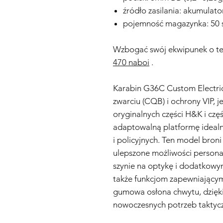
źródło zasilania: akumulat
pojemność magazynka: 50 
Wzbogać swój ekwipunek o t
470 naboi
.
Karabin G36C Custom Electri
zwarciu (CQB) i ochrony VIP, 
oryginalnych części H&K i czę
adaptowalną platformę ideal
i policyjnych. Ten model broni
ulepszone możliwości personali
szynie na optykę i dodatkowy
także funkcjom zapewniającym
gumowa osłona chwytu, dzięki
nowoczesnych potrzeb taktyc