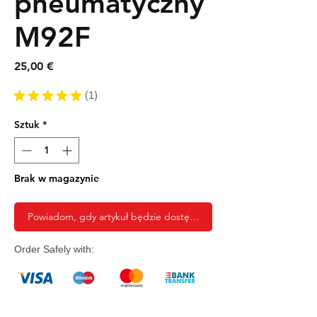
pneumatyczny
M92F
Cena
25,00 €
★
★
★
★
★
1
1
Sztuk
*
Brak w magazynie
Powiadom, gdy artykuł będzie dostępny
Order Safely with: