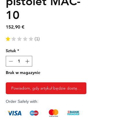
pistolet MAC-
10
Cena
152,90 €
★
★
★
★
★
1
1
Sztuk
*
Brak w magazynie
Powiadom, gdy artykuł będzie dostępny
Order Safely with: