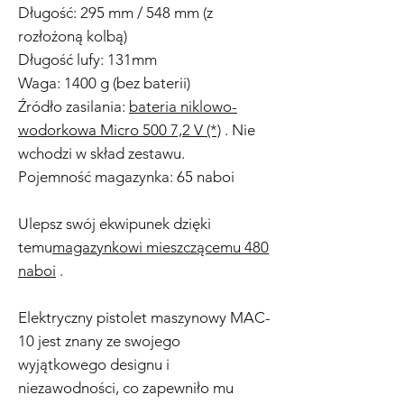
Długość: 295 mm / 548 mm (z
rozłożoną kolbą)
Długość lufy: 131mm
Waga: 1400 g (bez baterii)
Źródło zasilania:
bateria niklowo-
wodorkowa Micro 500 7,2 V (*)
. Nie
wchodzi w skład zestawu.
Pojemność magazynka: 65 naboi
Ulepsz swój ekwipunek dzięki
temu
magazynkowi mieszczącemu 480
naboi
.
Elektryczny pistolet maszynowy MAC-
10 jest znany ze swojego
wyjątkowego designu i
niezawodności, co zapewniło mu