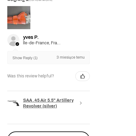
yves P.
Île-de-France, France
3 miesiące temu
Show Reply (1)
Was this review helpful?
SAA .45 Air 5.5" Artillery
Revolver (silver)