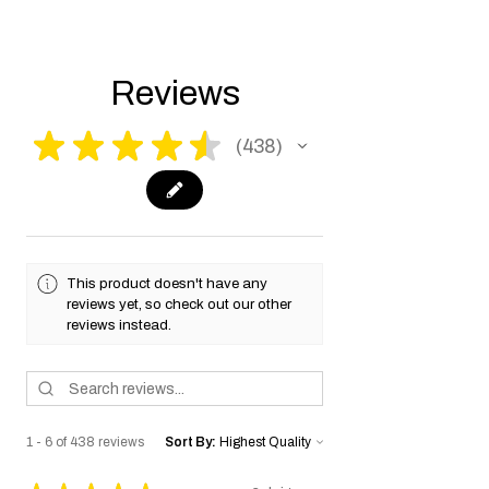
Reviews
★
★
★
★
★
438
438
This product doesn't have any
reviews yet, so check out our other
reviews instead.
1 - 6 of 438 reviews
Sort By: