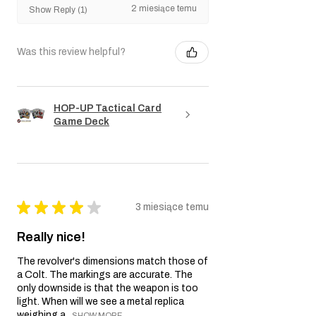
2 miesiące temu
Show Reply (1)
Was this review helpful?
HOP-UP Tactical Card
Game Deck
★
★
★
★
★
3 miesiące temu
Really nice!
The revolver's dimensions match those of
a Colt. The markings are accurate. The
only downside is that the weapon is too
light. When will we see a metal replica
weighing a...
SHOW MORE