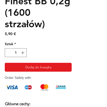
Finest BB 0,2g
(1600
strzałów)
Cena
5,90 €
Sztuk
*
Dodaj do koszyka
Order Safely with:
Główne cechy: