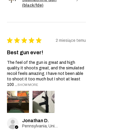
(black/fde)
★
★
★
★
★
2 miesiące temu
Best gun ever!
The feel of the gun is great and high
quality. It shoots great, and the simulated
recoil feels amazing. I have not been able
to shoot it too much but I shot at least
100 ...
SHOW MORE
Jonathan D.
Pennsylvania, United States