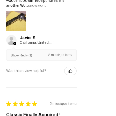
wooden box with receipt notes, It's
another Wo...
SHOW MORE
Javier S.
California, United States
2 miesiące temu
Show Reply (1)
Was this review helpful?
★
★
★
★
★
2 miesiące temu
Classic Finally Acquired!