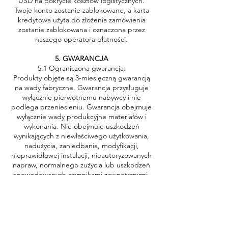
USD na pokrycie kosztów logistycznych.
Twoje konto zostanie zablokowane, a karta
kredytowa użyta do złożenia zamówienia
zostanie zablokowana i oznaczona przez
naszego operatora płatności.
5. GWARANCJA
5.1 Ograniczona gwarancja:
Produkty objęte są 3-miesięczną gwarancją
na wady fabryczne. Gwarancja przysługuje
wyłącznie pierwotnemu nabywcy i nie
podlega przeniesieniu. Gwarancja obejmuje
wyłącznie wady produkcyjne materiałów i
wykonania. Nie obejmuje uszkodzeń
wynikających z niewłaściwego użytkowania,
nadużycia, zaniedbania, modyfikacji,
nieprawidłowej instalacji, nieautoryzowanych
napraw, normalnego zużycia lub uszkodzeń
spowodowanych czynnikami zewnętrznymi,
takimi jak uderzenia, wilgoć lub narażenie na
ekstremalne temperatury. Należy pamiętać,
że nie honorujemy roszczeń gwarancyjnych
dotyczących usterek produktów
wynikających z użycia innego rodzaju gazu