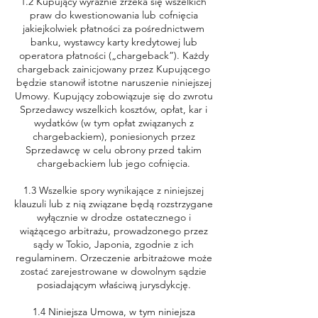
1.2 Kupujący wyraźnie zrzeka się wszelkich
praw do kwestionowania lub cofnięcia
jakiejkolwiek płatności za pośrednictwem
banku, wystawcy karty kredytowej lub
operatora płatności („chargeback”). Każdy
chargeback zainicjowany przez Kupującego
będzie stanowił istotne naruszenie niniejszej
Umowy. Kupujący zobowiązuje się do zwrotu
Sprzedawcy wszelkich kosztów, opłat, kar i
wydatków (w tym opłat związanych z
chargebackiem), poniesionych przez
Sprzedawcę w celu obrony przed takim
chargebackiem lub jego cofnięcia.
1.3 Wszelkie spory wynikające z niniejszej
klauzuli lub z nią związane będą rozstrzygane
wyłącznie w drodze ostatecznego i
wiążącego arbitrażu, prowadzonego przez
sądy w Tokio, Japonia, zgodnie z ich
regulaminem. Orzeczenie arbitrażowe może
zostać zarejestrowane w dowolnym sądzie
posiadającym właściwą jurysdykcję.
1.4 Niniejsza Umowa, w tym niniejsza