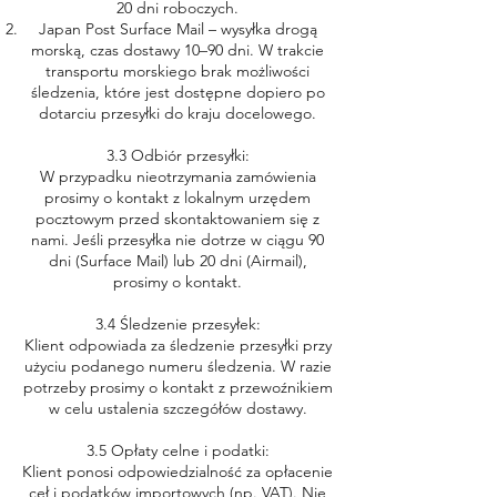
20 dni roboczych.
Japan Post Surface Mail – wysyłka drogą
morską, czas dostawy 10–90 dni. W trakcie
transportu morskiego brak możliwości
śledzenia, które jest dostępne dopiero po
dotarciu przesyłki do kraju docelowego.
3.3 Odbiór przesyłki:
W przypadku nieotrzymania zamówienia
prosimy o kontakt z lokalnym urzędem
pocztowym przed skontaktowaniem się z
nami. Jeśli przesyłka nie dotrze w ciągu 90
dni (Surface Mail) lub 20 dni (Airmail),
prosimy o kontakt.
3.4 Śledzenie przesyłek:
Klient odpowiada za śledzenie przesyłki przy
użyciu podanego numeru śledzenia. W razie
potrzeby prosimy o kontakt z przewoźnikiem
w celu ustalenia szczegółów dostawy.
3.5 Opłaty celne i podatki:
Klient ponosi odpowiedzialność za opłacenie
ceł i podatków importowych (np. VAT). Nie