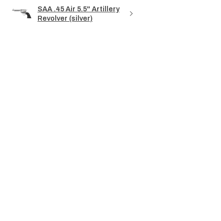
SAA .45 Air 5.5" Artillery
Revolver (silver)
Mostrar más
Productos
relacionados