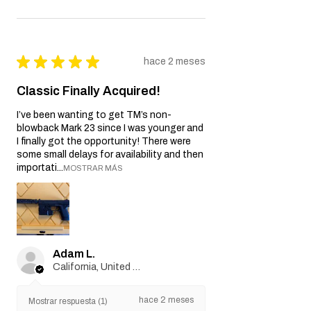
★
★
★
★
★
hace 2 meses
Classic Finally Acquired!
I’ve been wanting to get TM’s non-
blowback Mark 23 since I was younger and
I finally got the opportunity! There were
some small delays for availability and then
importati...
MOSTRAR MÁS
Adam L.
California, United States
hace 2 meses
Mostrar respuesta (1)