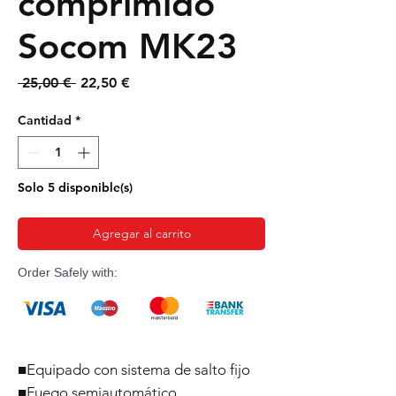
comprimido
Socom MK23
Precio
Precio
 25,00 € 
22,50 €
de
oferta
Cantidad
*
Solo 5 disponible(s)
Agregar al carrito
Order Safely with:
■Equipado con sistema de salto fijo
■Fuego semiautomático