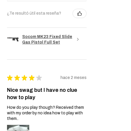
¿Te resultó útil esta reseña?
Socom MK23 Fixed Slide
Gas Pistol Full Set
★
★
★
★
★
hace 2 meses
Nice swag but I have no clue
how to play
How do you play though? Received them
with my order by no idea how to play with
them..