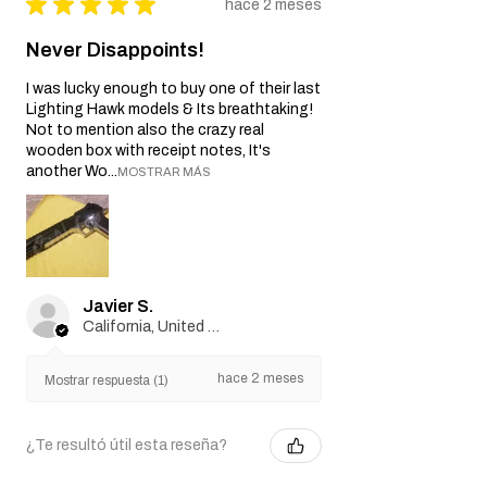
★
★
★
★
★
hace 2 meses
Never Disappoints!
I was lucky enough to buy one of their last
Lighting Hawk models & Its breathtaking!
Not to mention also the crazy real
wooden box with receipt notes, It's
another Wo...
MOSTRAR MÁS
Javier S.
California, United States
hace 2 meses
Mostrar respuesta (1)
¿Te resultó útil esta reseña?